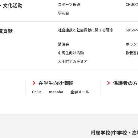
・文化活動
スポーツ振興
CHUO
学友会
域貢献
社会連携と社会貢献に関する理念
SDG
講演会
ボラン
中高生向け活動
教養番
大手町アカデミア
在学生向け情報
保護者の方
Cplus
manaba
全学メール
附属学校(中学校・高