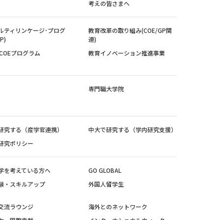
考えの皆さまへ
ルティリンケージ･プログ
教育改革の取り組み(COE/GP関
P)
連)
紀COEプログラム
教育イノベーション推進事業
専門職大学院
研究する（産学官連携）
中大で研究する（学内研究支援）
研究ポリシー
学を考えている方へ
GO GLOBAL
験・スキルアップ
外国人留学生
交流ラウンジ
海外とのネットワーク