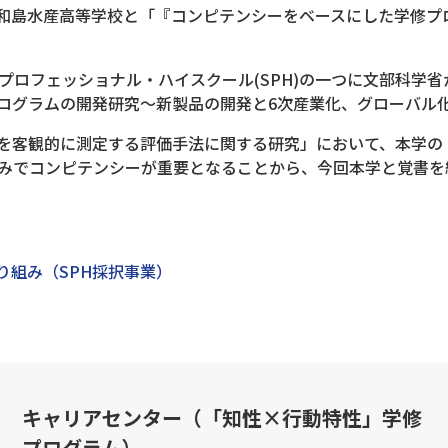
県宇和島水産高等学校と「『コンピテンシーをベースにした学修
プロフェッショナル・ハイスクール(SPH)の一つに文部科学
ログラムの開発研究～新製品の開発と6次産業化、グローバル
を客観的に測定する評価手法に関する研究」において、本学の
組みでコンピテンシーが重要となることから、今回本学と覚書を
り組み（SPH採択事業）
キャリアセンター（「知性×行動特性」学修
プログラム）