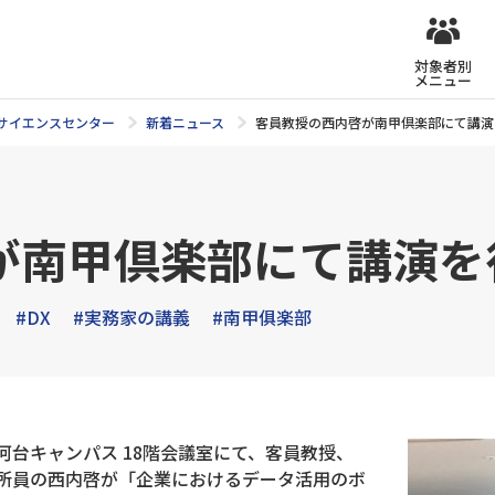
対象者別
メニュー
タサイエンスセンター
新着ニュース
客員教授の西内啓が南甲倶楽部にて講演
が南甲倶楽部にて講演を
#DX
#実務家の講義
#南甲俱楽部
駿河台キャンパス 18階会議室にて、客員教授、
員所員の西内啓が「企業におけるデータ活用のボ