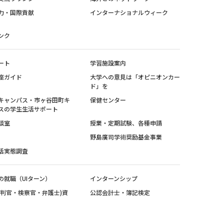
力・国際貢献
インターナショナルウィーク
ンク
ート
学習施設案内
座ガイド
大学への意見は「オピニオンカー
ド」を
キャンパス・市ヶ谷田町キ
保健センター
スの学生生活サポート
談室
授業・定期試験、各種申請
野島廣司学術奨励基金事業
活実態調査
の就職（UIターン）
インターンシップ
裁判官・検察官・弁護士)資
公認会計士・簿記検定