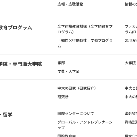
広報・広聴活動
情報の
教育プログラム
全学連携教育機構（全学的教育プ
ファカ
ログラム）
ラム(FL
「知性×行動特性」学修プログラ
21世
ム
学院・専門職大学院
学部
大学院
学費・入学金
中大の研究（研究紹介）
中大と
研究所
中大の
・留学
国際センターについて
海外留
グローバル・アントレプレナーシ
資格試
ップ
国際教育寮
異文化