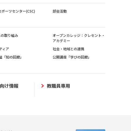
スポーツセンター(CSC)
部会活動
sへの取り組み
オープンカレッジ：クレセント・
アカデミー
ティア
社会・地域との連携
組「知の回廊」
公開講座「学びの回廊」
向け情報
教職員専用