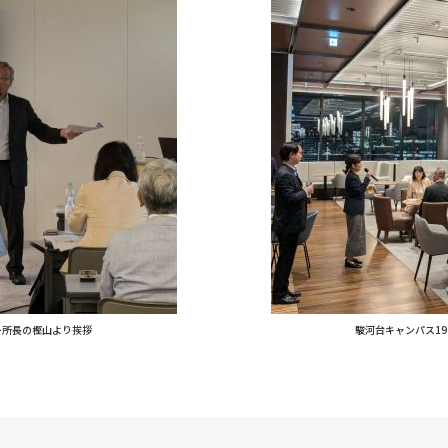
ー所長の樫山より挨拶
駿河台キャンパス1