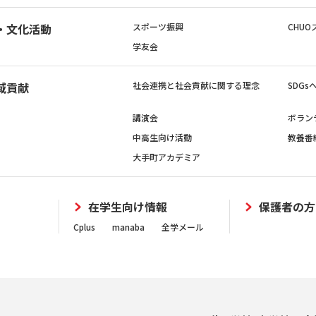
・文化活動
スポーツ振興
CHUO
学友会
域貢献
社会連携と社会貢献に関する理念
SDG
講演会
ボラン
中高生向け活動
教養番
大手町アカデミア
在学生向け情報
保護者の方
Cplus
manaba
全学メール