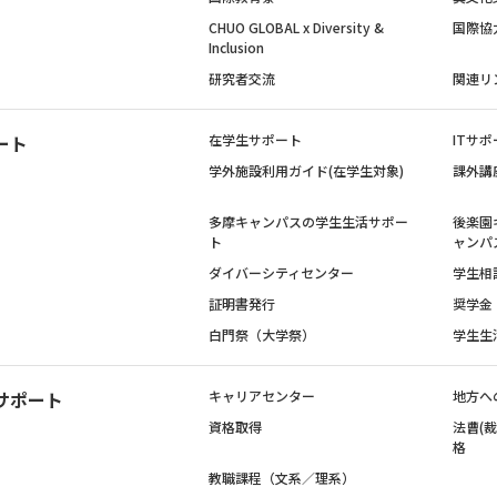
CHUO GLOBAL x Diversity &
国際協
Inclusion
研究者交流
関連リ
ート
在学生サポート
ITサポ
学外施設利用ガイド(在学生対象)
課外講
多摩キャンパスの学生生活サポー
後楽園
ト
ャンパ
ダイバーシティセンター
学生相
証明書発行
奨学金
白門祭（大学祭）
学生生
サポート
キャリアセンター
地方へ
資格取得
法曹(
格
教職課程（文系／理系）