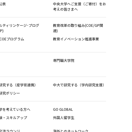
公表
中央大学へご支援（ご寄付）をお
考えの皆さまへ
ルティリンケージ･プログ
教育改革の取り組み(COE/GP関
P)
連)
紀COEプログラム
教育イノベーション推進事業
専門職大学院
研究する（産学官連携）
中大で研究する（学内研究支援）
研究ポリシー
学を考えている方へ
GO GLOBAL
験・スキルアップ
外国人留学生
交流ラウンジ
海外とのネットワーク