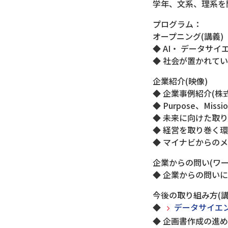
学年、文系、理系を
プログラム：
オープニング(講義)
◆ AI・ データサ
◆ 社会が置かれて
企業紹介(映像)
◆ 企業事例紹介(株
◆ Purpose、Missi
◆ 未来に向けた取
◆ 経営を取り巻く
◆ マイナビからの
企業からの問い(ワー
◆ 企業からの問い
今後の取り組み方(講
◆
データサイエ
◆ 企画書作成の進