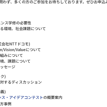
問わず、多くの方のご参加をお待ちしております。ぜひお申込
イエンス学修の必要性
いる環境、社会課題について
式会社NTTドコモ)
on/Vision/Valueについて
り組みについて
環境、課題について
メッセージ
ク)
に対するディスカッション
義)
ンス・アイデアコンテスト
の概要案内
め方事例