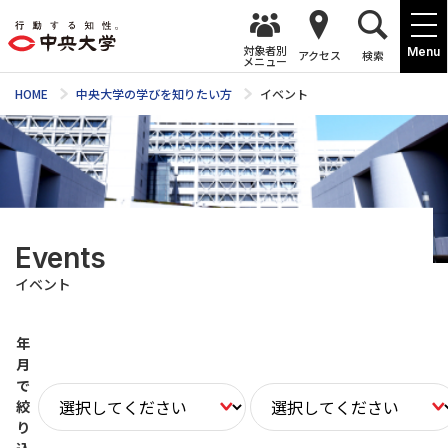
対象者別
Menu
アクセス
検索
メニュー
HOME
中央大学の学びを知りたい方
イベント
Events
イベント
年
月
で
絞
り