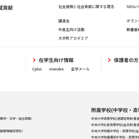
域貢献
社会連携と社会貢献に関する理念
SDG
講演会
ボラン
中高生向け活動
教養番
大手町アカデミア
在学生向け情報
保護者の方
Cplus
manaba
全学メール
附属学校(中学校・高
商学・文学・総合政策）
中央大学高等学校(昼間定時制 普通
中央大学杉並高等学校(全日制 普通
国際情報研究科）
中央大学附属中学校・高等学校(全
中央大学附属横浜中学校・高等学校