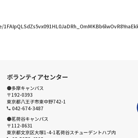
s/d/e/1FAIpQLSdZs5vx091HL0JaDRh_OmMKBb6lwOvR8YnaEk
ボランティアセンター
●多摩キャンパス
〒192-0393
東京都八王子市東中野742-1
042-674-3487
●茗荷谷キャンパス
〒112-8631
東京都文京区大塚1-4-1茗荷谷スチューデントハブ内