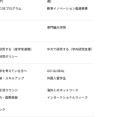
P)
連)
紀COEプログラム
教育イノベーション推進事業
専門職大学院
研究する（産学官連携）
中大で研究する（学内研究支援）
研究ポリシー
学を考えている方へ
GO GLOBAL
験・スキルアップ
外国人留学生
交流ラウンジ
海外とのネットワーク
力・国際貢献
インターナショナルウィーク
ンク