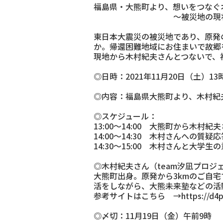
福島県・大熊町より、想いをつな
～被災地の現状を知り
東日本大震災の被災地であり、原発
か。帰還困難地域にお住まいで故郷
現地から木村紀夫さんとつないで、
◎日時：2021年11月20日（土）13
◎内容：福島県大熊町より、木村紀
◎スケジュール：
13:00～14:00 大熊町から木
14:00～14:30 木村さんへの質疑応
14:30～15:00 木村さんと大学生
◎木村紀夫さん（team汐凪プロジ
大熊町出身。原発から3kmのご自
活をしながら、大熊未来塾などの活
参考サイトはこちら →https://d4p.wo
◎〆切：11月19日（金）午前9時