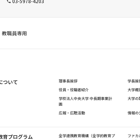
03-5978-4203
教職員専用
について
理事長挨拶
学長挨
役員・役職者紹介
大学概
学校法人中央大学 中長期事業計
大学の
画
広報・広聴活動
情報の
教育プログラム
全学連携教育機構（全学的教育プ
ファカ