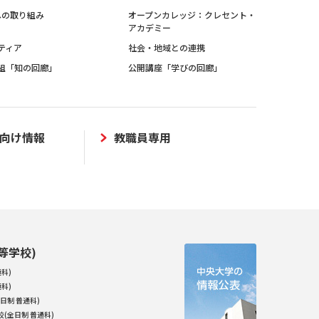
sへの取り組み
オープンカレッジ：クレセント・
アカデミー
ティア
社会・地域との連携
組「知の回廊」
公開講座「学びの回廊」
向け情報
教職員専用
等学校)
科)
科)
日制 普通科)
(全日制 普通科)