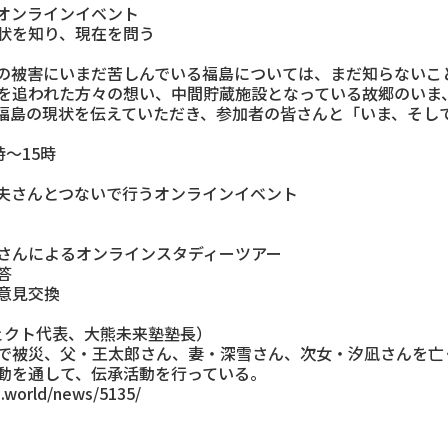
ぐオンラインイベント
、現在を問う
の被害にいまだ苦しんでいる福島については、まだ知らないこ
を追われた方々の想い、中間貯蔵施設となっている故郷のいま
福島の現状を伝えていただき、参加者の皆さんと「いま、そし
時～15時
夫さんとつないで行うオンラインイベント
村紀夫さんによるオンラインスタディーツアー
答
の意見交換
ェクト代表、大熊未来塾塾長）
宅で被災、父・王太郎さん、妻・深雪さん、次女・汐凪さんを
動を通して、伝承活動を行っている。
rld/news/5135/