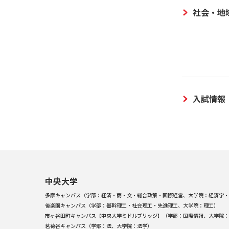
社会・地
入試情報
中央大学
多摩キャンパス（学部：経済・商・文・総合政策・国際経営、大学院：経済学・
後楽園キャンパス（学部：基幹理工・社会理工・先進理工、大学院：理工）
市ヶ谷田町キャンパス【中央大学ミドルブリッジ】（学部：国際情報、大学院：
茗荷谷キャンパス（学部：法、大学院：法学）