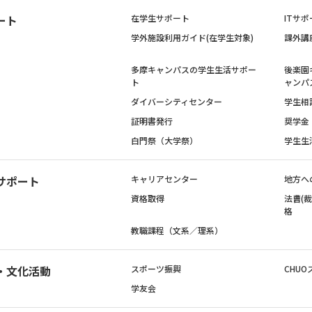
ート
在学生サポート
ITサポ
学外施設利用ガイド(在学生対象)
課外講
多摩キャンパスの学生生活サポー
後楽園
ト
ャンパ
ダイバーシティセンター
学生相
証明書発行
奨学金
白門祭（大学祭）
学生生
サポート
キャリアセンター
地方へ
資格取得
法曹(
格
教職課程（文系／理系）
・文化活動
スポーツ振興
CHUO
学友会