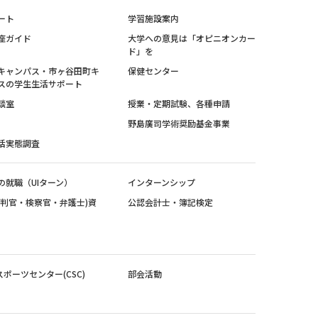
ート
学習施設案内
座ガイド
大学への意見は「オピニオンカー
ド」を
キャンパス・市ヶ谷田町キ
保健センター
スの学生生活サポート
談室
授業・定期試験、各種申請
野島廣司学術奨励基金事業
活実態調査
の就職（UIターン）
インターンシップ
裁判官・検察官・弁護士)資
公認会計士・簿記検定
スポーツセンター(CSC)
部会活動