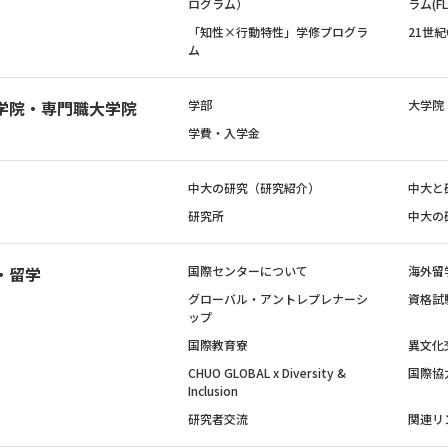
ログラム）
ラム(FL
「知性×行動特性」学修プログラ
21世
ム
学院・専門職大学院
学部
大学院
学費・入学金
中大の研究（研究紹介）
中大と
研究所
中大の
・留学
国際センターについて
海外留
グローバル・アントレプレナーシ
資格試
ップ
国際教育寮
異文化
CHUO GLOBAL x Diversity &
国際協
Inclusion
研究者交流
関連リ