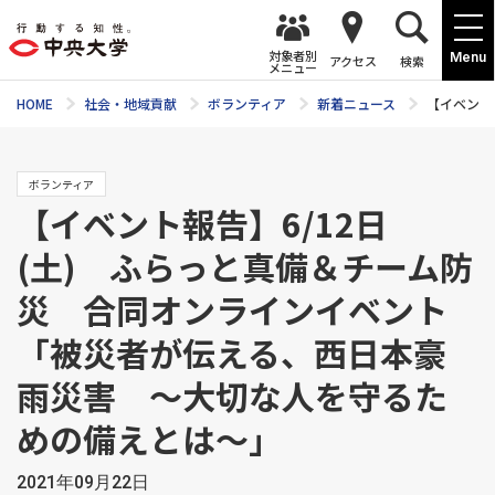
対象者別
Menu
アクセス
検索
メニュー
HOME
社会・地域貢献
ボランティア
新着ニュース
【イベント
ボランティア
【イベント報告】6/12日
(土) ふらっと真備＆チーム防
災 合同オンラインイベント
「被災者が伝える、西日本豪
雨災害 ～大切な人を守るた
めの備えとは～」
2021年09月22日