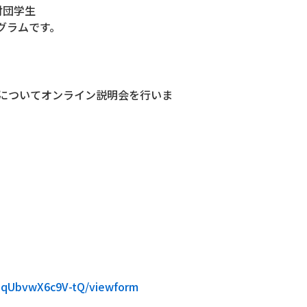
財団学生
グラムです。
についてオンライン説明会を行いま
aqUbvwX6c9V-tQ/viewform