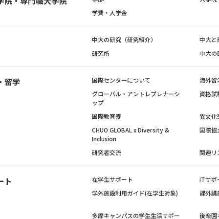
学院・専門職大学院
学費・入学金
中大の研究（研究紹介）
中大と
研究所
中大の
・留学
国際センターについて
海外留
グローバル・アントレプレナーシ
資格試
ップ
国際教育寮
異文化
CHUO GLOBAL x Diversity &
国際協
Inclusion
研究者交流
関連リ
ート
在学生サポート
ITサポ
学外施設利用ガイド(在学生対象)
課外講
多摩キャンパスの学生生活サポー
後楽園