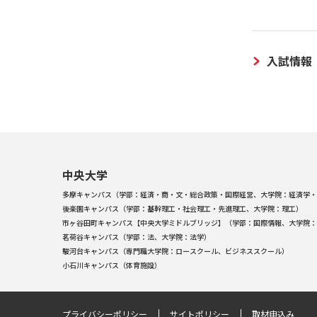
入試情報
中央大学
多摩キャンパス（学部：経済・商・文・総合政策・国際経営、大学院：経済学・
後楽園キャンパス（学部：基幹理工・社会理工・先進理工、大学院：理工）
市ヶ谷田町キャンパス【中央大学ミドルブリッジ】（学部：国際情報、大学院：
茗荷谷キャンパス（学部：法、大学院：法学）
駿河台キャンパス（専門職大学院：ロースクール、ビジネススクール）
小石川キャンパス（体育施設）
プライバシーポリシー
サイトポリシー
取材申込み