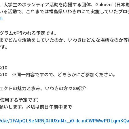
大学生のボランティア活動を応援する団体、Gakuvo（日本
いる活動で、これまでは福島県いわき市にて実施していたプロ
ml
ログラムが行われる予定です。
までどんな活動をしていたのか、いわきはどんな場所なのか等
です。
:10
～13:10 ※同一内容ですので、どちらかにご参加ください。
ェクトの魅力と歩み、いわきの方々の紹介
を使用する予定です）
願いします。〆切は前日午前中まで
rms/d/e/1FAIpQLSeNRNj0JIUXnMc_i0-iIc-mCWPWwPDLqmKQ