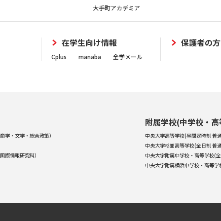
大手町アカデミア
在学生向け情報
保護者の方
Cplus
manaba
全学メール
附属学校(中学校・高
商学・文学・総合政策）
中央大学高等学校(昼間定時制 普通
中央大学杉並高等学校(全日制 普通
国際情報研究科）
中央大学附属中学校・高等学校(全
中央大学附属横浜中学校・高等学校