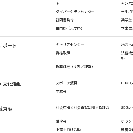
ト
ャンパ
ダイバーシティセンター
学生相
証明書発行
奨学金
白門祭（大学祭）
学生生
サポート
キャリアセンター
地方へ
資格取得
法曹(
格
教職課程（文系／理系）
・文化活動
スポーツ振興
CHUO
学友会
域貢献
社会連携と社会貢献に関する理念
SDG
講演会
ボラン
中高生向け活動
教養番