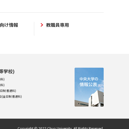
向け情報
教職員専用
等学校)
科)
科)
日制 普通科)
(全日制 普通科)
Copyright © 2022 Chuo University. All Rights Reserved.