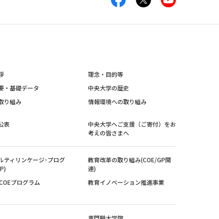
拶
理念・目的等
要・基礎データ
中央大学の歴史
取り組み
情報環境への取り組み
公表
中央大学へご支援（ご寄付）をお
考えの皆さまへ
ルティリンケージ･プログ
教育改革の取り組み(COE/GP関
P)
連)
紀COEプログラム
教育イノベーション推進事業
専門職大学院