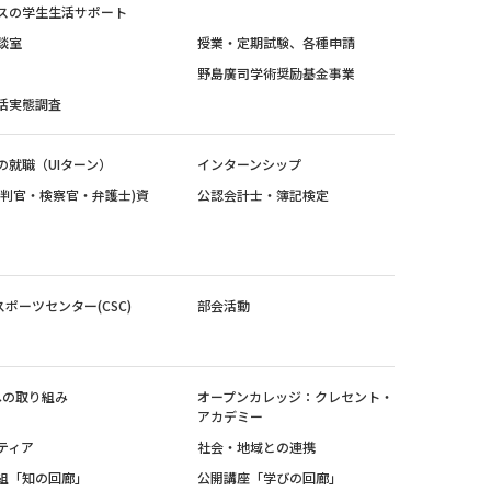
スの学生生活サポート
談室
授業・定期試験、各種申請
野島廣司学術奨励基金事業
活実態調査
の就職（UIターン）
インターンシップ
裁判官・検察官・弁護士)資
公認会計士・簿記検定
スポーツセンター(CSC)
部会活動
sへの取り組み
オープンカレッジ：クレセント・
アカデミー
ティア
社会・地域との連携
組「知の回廊」
公開講座「学びの回廊」