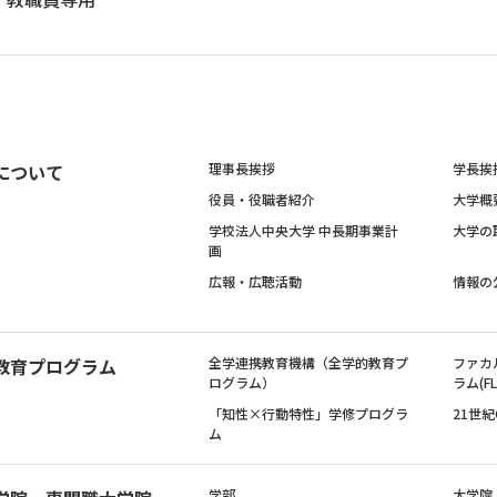
について
理事長挨拶
学長挨
役員・役職者紹介
大学概
学校法人中央大学 中長期事業計
大学の
画
広報・広聴活動
情報の
教育プログラム
全学連携教育機構（全学的教育プ
ファカ
ログラム）
ラム(FL
「知性×行動特性」学修プログラ
21世
ム
学部
大学院