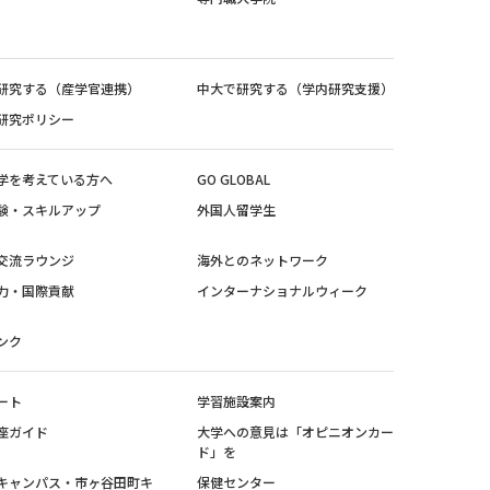
研究する（産学官連携）
中大で研究する（学内研究支援）
研究ポリシー
学を考えている方へ
GO GLOBAL
験・スキルアップ
外国人留学生
交流ラウンジ
海外とのネットワーク
力・国際貢献
インターナショナルウィーク
ンク
ート
学習施設案内
座ガイド
大学への意見は「オピニオンカー
ド」を
キャンパス・市ヶ谷田町キ
保健センター