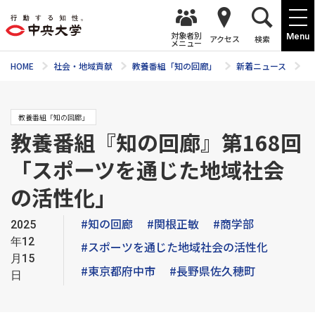
対象者別
Menu
アクセス
検索
メニュー
HOME
社会・地域貢献
教養番組「知の回廊」
新着ニュース
教
教養番組「知の回廊」
教養番組『知の回廊』第168回
「スポーツを通じた地域社会
の活性化」
#知の回廊
#関根正敏
#商学部
2025
年12
#スポーツを通じた地域社会の活性化
月15
#東京都府中市
#長野県佐久穂町
日