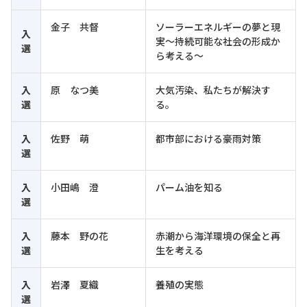
金子 共督
ソーラーエネルギーの夢と現
入
実～持続可能な社会の形成か
選
ら考える～
入
原 なつ美
大気汚染、私たちが解決す
選
る。
入
佐野 萌
都市部における豪雨対策
選
入
小田嶋 澄
パーム油を知る
選
入
藤本 野の花
赤潮から海洋環境の保全と再
選
生を考える
入
岩澤 夏織
養殖の実態
選