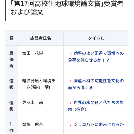
｢第17回高校生地球環境論文賞｣受賞者
および論文
賞
応募者氏名
タイトル
最
塩田 花純
効率のよい配達で環境への
優
負荷を減らせるか！？
秀
経済発展と環境チ
国産木材の可能性を文化の
優
ーム(堀内 晴)
秀
面から考える
佐々木 萌
世界の水問題と私たちの課
優
秀
題（宿命）
佳
齊藤 玲奈
シラコバトに未来はあるか
作