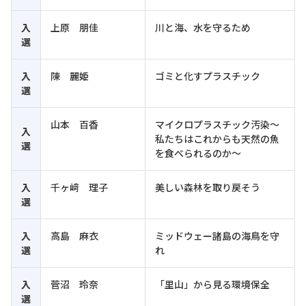
入
上原 朋佳
川と海、水を守るため
選
入
陳 麗姫
ゴミと化すプラスチック
選
山本 百香
マイクロプラスチック汚染～
入
私たちはこれからも天然の魚
選
を食べられるのか～
入
千ヶ﨑 理子
美しい森林を取り戻そう
選
入
高島 麻衣
ミッドウェー諸島の海鳥を守
選
れ
入
菅沼 玲奈
「里山」から見る環境保全
選