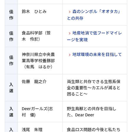
鈴木 ひとみ
森のシンボル「オオタカ」
佳
作
との共存
食品科学部（笹
地産地消で低フードマイレ
佳
木 伶於）
作
ージを実現
神奈川県立中央農
地球環境の未来を目指して
佳
業高等学校養豚部
作
（有馬 はるか）
佐藤 龍之介
両生類と共存できる生態系保
入
全の重要性～カエルが減ると
選
困ること～
入
Deerガールズ(志
野生鳥獣との共存を目指し
選
村 優)
た、Dear Deer
入
浅尾 朱理
食品ロス問題の今後と私たち