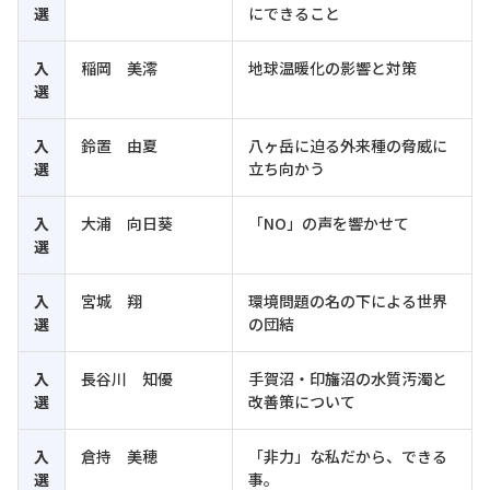
選
にできること
入
稲岡 美澪
地球温暖化の影響と対策
選
入
鈴置 由夏
八ヶ岳に迫る外来種の脅威に
選
立ち向かう
入
大浦 向日葵
「NO」の声を響かせて
選
入
宮城 翔
環境問題の名の下による世界
選
の団結
入
長谷川 知優
手賀沼・印旛沼の水質汚濁と
選
改善策について
入
倉持 美穂
「非力」な私だから、できる
選
事。