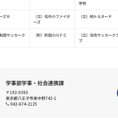
学校
ーズＲ
（立）松中小ファイタ
（立）柏トルネード
ーズ
和田サッカーク
（町）町田小川ＦＣ
（立）羽衣サッカーク
ブ
学事部学事・社会連携課
〒192-0393
東京都八王子市東中野742-1
042-674-2125