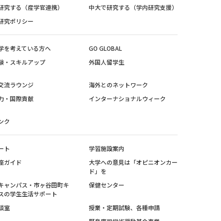
研究する（産学官連携）
中大で研究する（学内研究支援）
研究ポリシー
学を考えている方へ
GO GLOBAL
験・スキルアップ
外国人留学生
交流ラウンジ
海外とのネットワーク
力・国際貢献
インターナショナルウィーク
ンク
ート
学習施設案内
座ガイド
大学への意見は「オピニオンカー
ド」を
キャンパス・市ヶ谷田町キ
保健センター
スの学生生活サポート
談室
授業・定期試験、各種申請