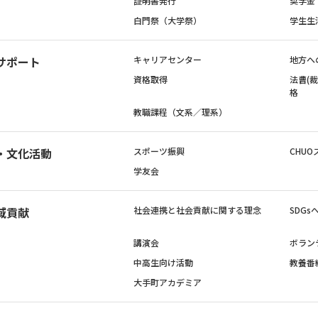
証明書発行
奨学金
白門祭（大学祭）
学生生
サポート
キャリアセンター
地方へ
資格取得
法曹(
格
教職課程（文系／理系）
・文化活動
スポーツ振興
CHUO
学友会
域貢献
社会連携と社会貢献に関する理念
SDG
講演会
ボラン
中高生向け活動
教養番
大手町アカデミア