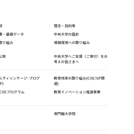
拶
理念・目的等
要・基礎データ
中央大学の歴史
取り組み
情報環境への取り組み
公表
中央大学へご支援（ご寄付）をお
考えの皆さまへ
ルティリンケージ･プログ
教育改革の取り組み(COE/GP関
P)
連)
紀COEプログラム
教育イノベーション推進事業
専門職大学院