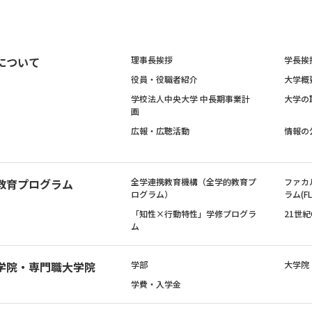
について
理事長挨拶
学長挨
役員・役職者紹介
大学概
学校法人中央大学 中長期事業計
大学の
画
広報・広聴活動
情報の
教育プログラム
全学連携教育機構（全学的教育プ
ファカ
ログラム）
ラム(FL
「知性×行動特性」学修プログラ
21世
ム
学院・専門職大学院
学部
大学院
学費・入学金