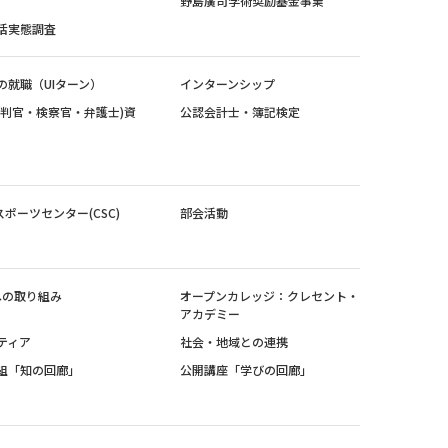
野島廣司学術奨励基金事業
活実態調査
の就職（UIターン）
インターンシップ
裁判官・検察官・弁護士)資
公認会計士・簿記検定
スポーツセンター(CSC)
部会活動
sへの取り組み
オープンカレッジ：クレセント・
アカデミー
ティア
社会・地域との連携
組「知の回廊」
公開講座「学びの回廊」