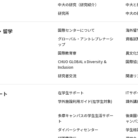
中大の研究（研究紹介）
中大と
研究所
中大の
・留学
国際センターについて
海外留
グローバル・アントレプレナーシ
資格試
ップ
国際教育寮
異文化
CHUO GLOBAL x Diversity &
国際協
Inclusion
研究者交流
関連リ
ート
在学生サポート
ITサポ
学外施設利用ガイド(在学生対象)
課外講
多摩キャンパスの学生生活サポー
後楽園
ト
ャンパ
ダイバーシティセンター
学生相