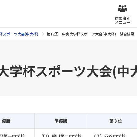
対象者別
メニュー
杯スポーツ大会(中大杯)
第12回 中央大学杯スポーツ大会(中大杯) 試合結果
大学杯スポーツ大会(中
優勝
準優勝
第３位
野第一中学校
（町）鶴川第二中学校
（八）四谷中学校