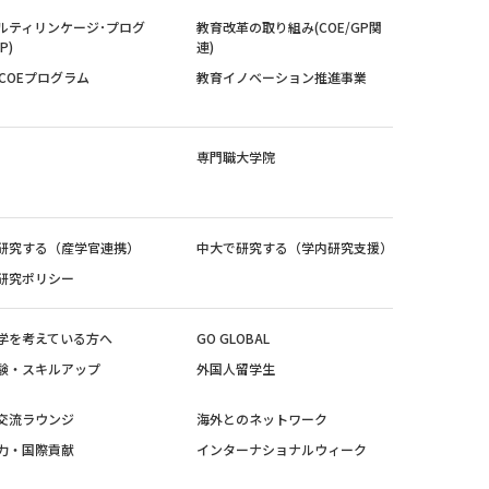
ルティリンケージ･プログ
教育改革の取り組み(COE/GP関
P)
連)
紀COEプログラム
教育イノベーション推進事業
専門職大学院
研究する（産学官連携）
中大で研究する（学内研究支援）
研究ポリシー
学を考えている方へ
GO GLOBAL
験・スキルアップ
外国人留学生
交流ラウンジ
海外とのネットワーク
力・国際貢献
インターナショナルウィーク