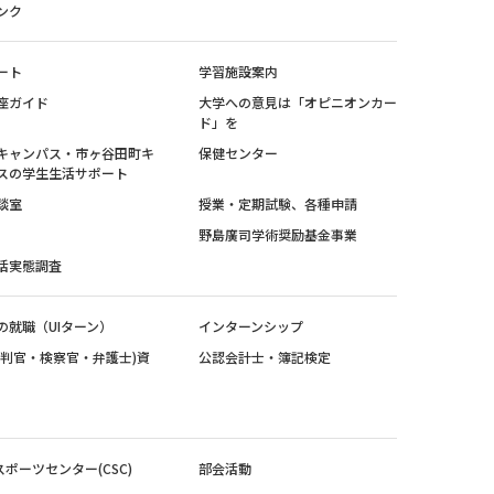
ンク
ート
学習施設案内
座ガイド
大学への意見は「オピニオンカー
ド」を
キャンパス・市ヶ谷田町キ
保健センター
スの学生生活サポート
談室
授業・定期試験、各種申請
野島廣司学術奨励基金事業
活実態調査
の就職（UIターン）
インターンシップ
裁判官・検察官・弁護士)資
公認会計士・簿記検定
スポーツセンター(CSC)
部会活動