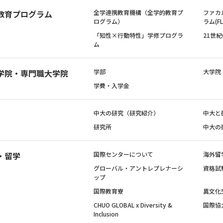
教育プログラム
全学連携教育機構（全学的教育プ
ファカ
ログラム）
ラム(FL
「知性×行動特性」学修プログラ
21世
ム
学院・専門職大学院
学部
大学院
学費・入学金
中大の研究（研究紹介）
中大と
研究所
中大の
・留学
国際センターについて
海外留
グローバル・アントレプレナーシ
資格試
ップ
国際教育寮
異文化
CHUO GLOBAL x Diversity &
国際協
Inclusion