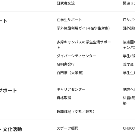
研究者交流
関連リ
ート
在学生サポート
ITサポ
学外施設利用ガイド(在学生対象)
課外講
多摩キャンパスの学生生活サポー
後楽園
ト
ャンパ
ダイバーシティセンター
学生相
証明書発行
奨学金
白門祭（大学祭）
学生生
サポート
キャリアセンター
地方へ
資格取得
法曹(
格
教職課程（文系／理系）
・文化活動
スポーツ振興
CHUO