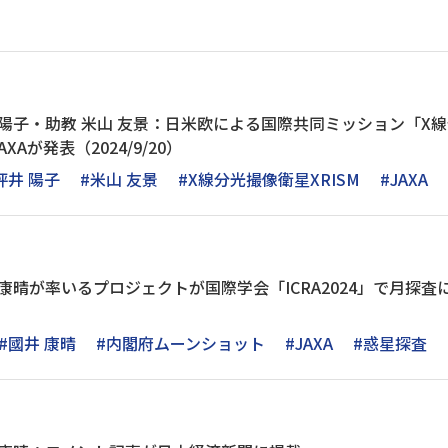
 陽子・助教 米山 友景：日米欧による国際共同ミッション「X線
Aが発表（2024/9/20）
坪井 陽子
#米山 友景
#X線分光撮像衛星XRISM
#JAXA
 康晴が率いるプロジェクトが国際学会「ICRA2024」で月探
）
#國井 康晴
#内閣府ムーンショット
#JAXA
#惑星探査