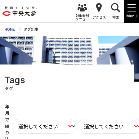
対象者別
Menu
アクセス
検索
メニュー
HOME
タグ記事
Tags
タグ
年
月
で
絞
り