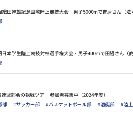
回織田幹雄記念国際陸上競技大会 男子5000mで吉居さん（法
部
回日本学生陸上競技対校選手権大会・男子400ｍで田邉さん（
部
連盟部会の観戦ツアー 参加者募集中（2024年度）
球部
#サッカー部
#バスケットボール部
#漕艇部
#陸