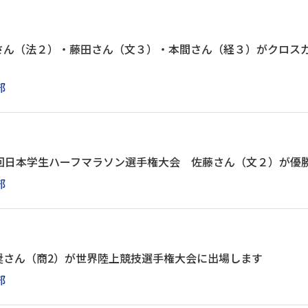
さん（法２）・藤田さん（文３）・本間さん（経３）がクロス
部
9回日本学生ハーフマラソン選手権大会 佐藤さん（文２）が優
部
奨さん（商2）が世界陸上競技選手権大会に出場します
部