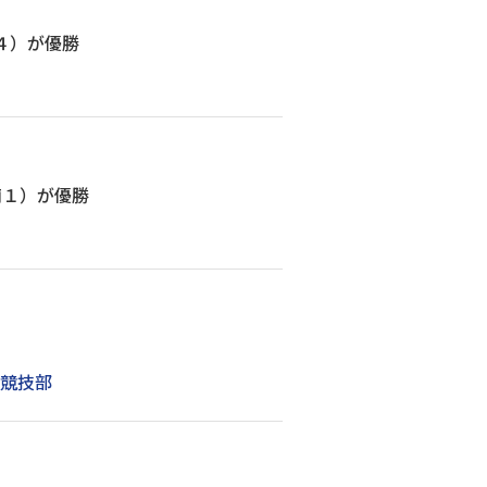
４）が優勝
商１）が優勝
上競技部