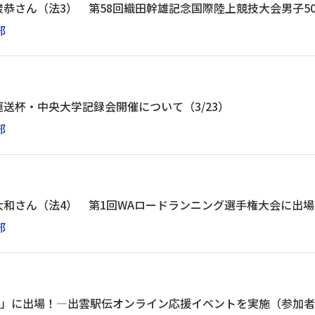
恭さん（法3） 第58回織田幹雄記念国際陸上競技大会男子50
部
送杯・中央大学記録会開催について（3/23）
部
和さん（法4） 第1回WAロードランニング選手権大会に出場し
部
伝」に出場！―出雲駅伝オンライン応援イベントを実施（参加者募