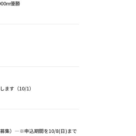
00m優勝
ます（10/1）
集）―※申込期間を10/8(日)まで