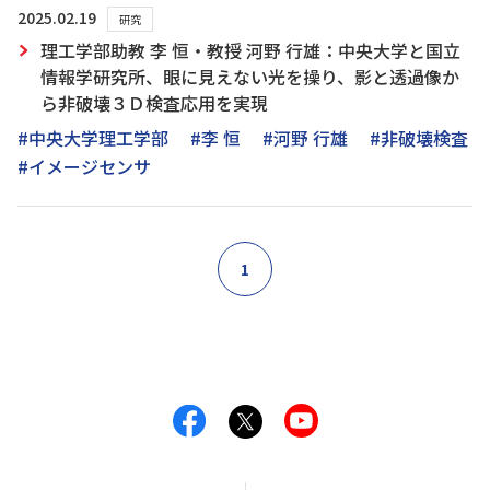
2025.02.19
研究
理工学部助教 李 恒・教授 河野 行雄：中央大学と国立
情報学研究所、眼に見えない光を操り、影と透過像か
ら非破壊３Ｄ検査応用を実現
#中央大学理工学部
#李 恒
#河野 行雄
#非破壊検査
#イメージセンサ
1