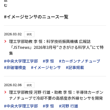
込
む
#イメージセンサのニュース一覧
2026.03.02
研究
理工学部助教 李 恒：科学技術振興機構 広報誌
「JSTnews」2026年3月号“さきがける科学人”にて特
集
#中央大学理工学部
#李 恒
#カーボンナノチューブ
#非破壊検査
#イメージセンサ
#記事掲載
2026.02.06
研究
理工学部教授 河野 行雄・助教 李 恒：半導体カーボン
ナノチューブで冷却不要の高感度赤外線センサを開発
#中央大学理工学部
#李 恒
#河野 行雄