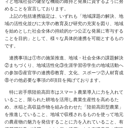
ィと地域社会の健全な機能の維持と発展に資するように努
めることを宣言しております。
上記の包括連携協定は、いずれも「地域課題の解決、地
域の活性化並びに大学の教育及び研究の充実を図り、地域
を始めとした社会全体の持続的かつ公正な発展に寄与する
ことを目的」として、様々な具体的連携を可能とするもの
です。
連携事項は①市の施策推進、地域・社会全体の課題解決
②まちづくり、地域活性化③生涯学習④学生の地域活動へ
の参加⑤産官学の連携⑥教育、文化、スポーツ⑦人材育成
⑧その他必要な事項の8項目を掲げております。
特に岩手県陸前高田市はスマート農業導入に力を入れて
いること、限られた耕地を活用し農業生産性を高めるた
め、水稲と高収益作物を組み合わせた「陸前高田型農業」
を推進していること、地域で収穫されるものを使って地元
の農産物の魅力を発信することに力を入れていること、有