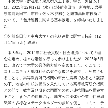
中央大学（所在地：東京都八王子市、学長：河合 久）
は、2025年12月17日（水）に陸前高田市（所在地：岩手
県陸前高田市、市長：佐々木 拓様）と陸前高田市役所に
おいて、「包括連携に関する基本協定」を締結いたしまし
た。
〇陸前高田市と中央大学との包括連携に関する協定（12
月17日（水）締結）
本大学は、2014年に社会貢献・社会連携についての理
念を定め、様々な活動を行って参りましたが、2025年5月
に、改めて本大学の具体的方針を定めました。そこでは、
コミュニティと地域社会の健全な機能を維持し、発展させ
ることは、⾼等教育研究機関の重要な責務であるとの認識
の下、地域の中核的機能を果たしている⾼等教育研究機関
との間で、教育及び研究の両⾯での強い連携関係を構築す
ること、またこの連携には、地⽅公共団体や企業、住⺠組
織等の多様なステークホルダーの参加を促し、コミュニテ