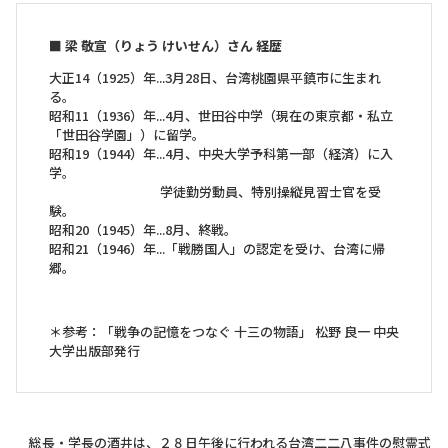
■ 梁 敬宣（りょう けいせん）さん 経歴
大正14（1925）年...3月28日、台湾桃園県平鎮市に生まれ
る。
昭和11（1936）年...4月、世田谷中学（現在の東京都・私立
「世田谷学園」）に留学。
昭和19（1944）年...4月、中央大学予科第一部（経済）に入
学。
学徒勤労動員、特別操縦見習士官を受
験。
昭和20（1945）年...8月、終戦。
昭和21（1946）年...「戦勝国人」の認定を受け、台湾に帰
郷。
＊参考：「戦争の記憶をつなぐ 十三の物語」 松野 良一 中央
大学出版部発行
総長・学長の酒井は、２８日午後に行われる台湾二二八事件の慰霊式