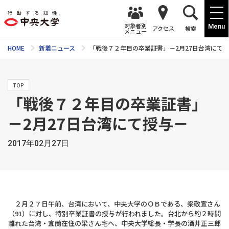
対象者別
Menu
アクセス
検索
メニュー
HOME
新着ニュース
「戦後７２年目の卒業証書」－2月27日台湾にて
TOP
「戦後７２年目の卒業証書」
－2月27日台湾にて授与－
2017年02月27日
２月２７日午前、台湾において、中央大学のＯＢである、梁敬宣さん
（91）に対し、特別卒業証書の授与が行われました。台北から約２時間
離れた台湾・宜蘭在住の梁さん宅へ、中央大学総長・学長の酒井正三郎