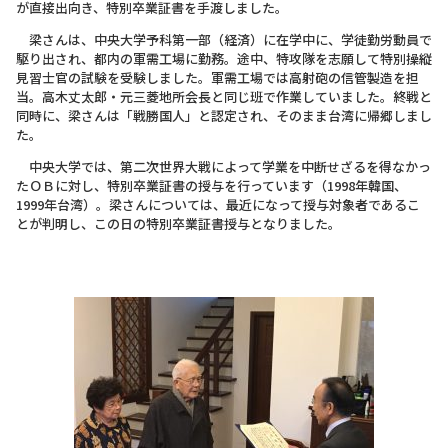
が直接出向き、特別卒業証書を手渡しました。
梁さんは、中央大学予科第一部（経済）に在学中に、学徒勤労動員で
駆り出され、都内の軍需工場に勤務。途中、特攻隊を志願して特別操縦
見習士官の試験を受験しました。軍需工場では高射砲の信管製造を担
当。高木丈太郎・元三菱地所会長と同じ班で作業していました。終戦と
同時に、梁さんは「戦勝国人」と認定され、そのまま台湾に帰郷しまし
た。
中央大学では、第二次世界大戦によって学業を中断せざるを得なかっ
たＯＢに対し、特別卒業証書の授与を行っています（1998年韓国、
1999年台湾）。梁さんについては、最近になって授与対象者であるこ
とが判明し、この日の特別卒業証書授与となりました。