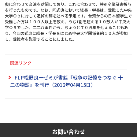
典に合わせて台湾を訪問しており、これに合わせて、特別卒業証書授与
を行ったものです。なお、同式典において総長・学長は、受難した中央
大学ＯＢに対して追悼の辞を述べる予定です。台湾からの日本留学生で
受難した方は１００人以上を数え、うち1割を超える１０数人が中央大
学ＯＢでした。二二八事件から、ちょうど７０周年を迎えることもあ
り、今回の式典に総長・学長をはじめ中央大学関係者約１０人が参加
し、受難者を慰霊することにしました。
関連リンク
FLP松野良一ゼミが書籍『戦争の記憶をつなぐ 十
三の物語』を刊行（2016年04月15日）
お問い合わせ