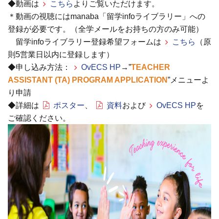
◆動画は
こちら
よりご覧いただけます。
＊動画の視聴にはmanaba「留学infoライブラリー」への
登録が必要です。（全学メールをお持ちの方のみ可能）
留学infoライブラリー登録希望フォームは
こちら
（原
則5営業日以内に登録します）
◆申し込み方法：
OvECS HP
→”
TEACHER
ASSISTANT (TA) PROGRAM APPLICATION
”
メニューよ
り申請
◆詳細は
ポスター
、
資料
および
OvECS HP
を
ご確認ください。