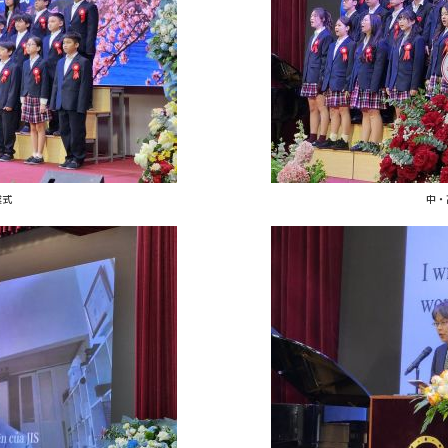
業式
中・