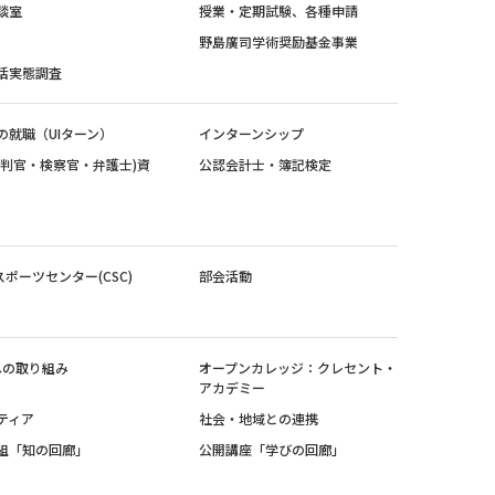
談室
授業・定期試験、各種申請
野島廣司学術奨励基金事業
活実態調査
の就職（UIターン）
インターンシップ
裁判官・検察官・弁護士)資
公認会計士・簿記検定
スポーツセンター(CSC)
部会活動
sへの取り組み
オープンカレッジ：クレセント・
アカデミー
ティア
社会・地域との連携
組「知の回廊」
公開講座「学びの回廊」