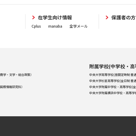
在学生向け情報
保護者の方
Cplus
manaba
全学メール
附属学校(中学校・高
商学・文学・総合政策）
中央大学高等学校(昼間定時制 普通
中央大学杉並高等学校(全日制 普通
国際情報研究科）
中央大学附属中学校・高等学校(全
中央大学附属横浜中学校・高等学校