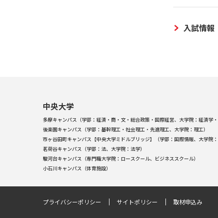
入試情報
中央大学
多摩キャンパス（学部：経済・商・文・総合政策・国際経営、大学院：経済学・
後楽園キャンパス（学部：基幹理工・社会理工・先進理工、大学院：理工）
市ヶ谷田町キャンパス【中央大学ミドルブリッジ】（学部：国際情報、大学院：
茗荷谷キャンパス（学部：法、大学院：法学）
駿河台キャンパス（専門職大学院：ロースクール、ビジネススクール）
小石川キャンパス（体育施設）
プライバシーポリシー
サイトポリシー
取材申込み