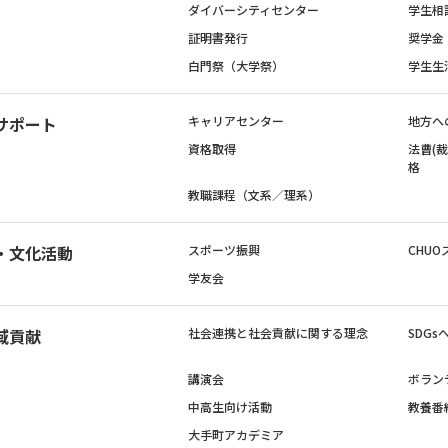
ダイバーシティセンター
学生相
証明書発行
奨学金
白門祭（大学祭）
学生生
サポート
キャリアセンター
地方へ
資格取得
法曹(
格
教職課程（文系／理系）
・文化活動
スポーツ振興
CHUO
学友会
域貢献
社会連携と社会貢献に関する理念
SDG
講演会
ボラン
中高生向け活動
教養番
大手町アカデミア