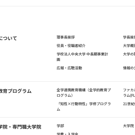
について
理事長挨拶
学長挨
役員・役職者紹介
大学概
学校法人中央大学 中長期事業計
大学の
画
広報・広聴活動
情報の
教育プログラム
全学連携教育機構（全学的教育プ
ファカ
ログラム）
ラム(FL
「知性×行動特性」学修プログラ
21世
ム
学院・専門職大学院
学部
大学院
学費・入学金