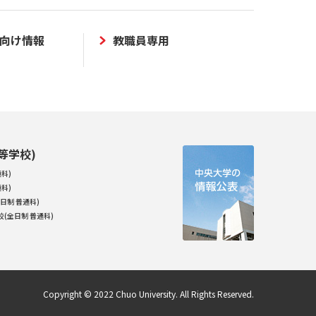
向け情報
教職員専用
等学校)
科)
科)
日制 普通科)
(全日制 普通科)
Copyright © 2022 Chuo University. All Rights Reserved.