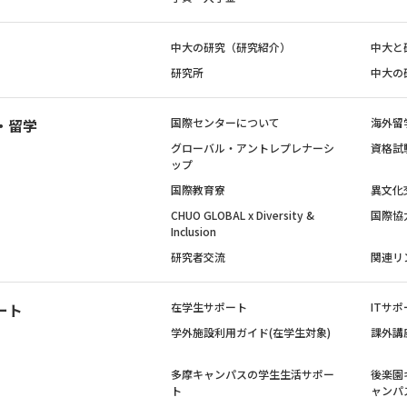
中大の研究（研究紹介）
中大と
研究所
中大の
・留学
国際センターについて
海外留
グローバル・アントレプレナーシ
資格試
ップ
国際教育寮
異文化
CHUO GLOBAL x Diversity &
国際協
Inclusion
研究者交流
関連リ
ート
在学生サポート
ITサポ
学外施設利用ガイド(在学生対象)
課外講
多摩キャンパスの学生生活サポー
後楽園
ト
ャンパ