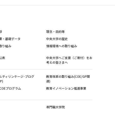
拶
理念・目的等
要・基礎データ
中央大学の歴史
取り組み
情報環境への取り組み
公表
中央大学へご支援（ご寄付）をお
考えの皆さまへ
ルティリンケージ･プログ
教育改革の取り組み(COE/GP関
P)
連)
紀COEプログラム
教育イノベーション推進事業
専門職大学院