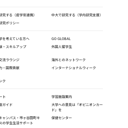
研究する（産学官連携）
中大で研究する（学内研究支援）
研究ポリシー
学を考えている方へ
GO GLOBAL
験・スキルアップ
外国人留学生
交流ラウンジ
海外とのネットワーク
力・国際貢献
インターナショナルウィーク
ンク
ート
学習施設案内
座ガイド
大学への意見は「オピニオンカー
ド」を
キャンパス・市ヶ谷田町キ
保健センター
スの学生生活サポート