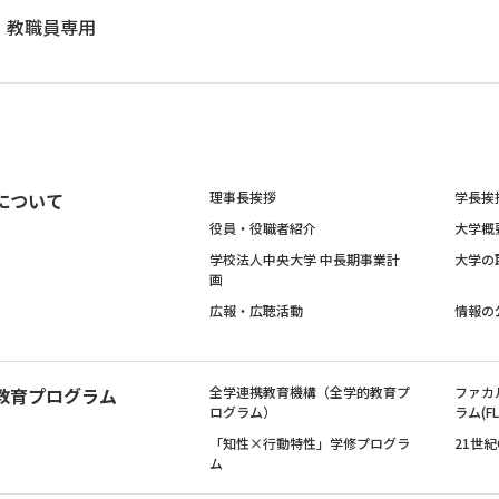
教職員専用
について
理事長挨拶
学長挨
役員・役職者紹介
大学概
学校法人中央大学 中長期事業計
大学の
画
広報・広聴活動
情報の
教育プログラム
全学連携教育機構（全学的教育プ
ファカ
ログラム）
ラム(FL
「知性×行動特性」学修プログラ
21世
ム