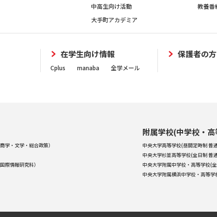
中高生向け活動
教養番
大手町アカデミア
在学生向け情報
保護者の方
Cplus
manaba
全学メール
附属学校(中学校・高
商学・文学・総合政策）
中央大学高等学校(昼間定時制 普通
中央大学杉並高等学校(全日制 普通
国際情報研究科）
中央大学附属中学校・高等学校(全
中央大学附属横浜中学校・高等学校