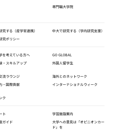
専門職大学院
研究する（産学官連携）
中大で研究する（学内研究支援）
研究ポリシー
学を考えている方へ
GO GLOBAL
験・スキルアップ
外国人留学生
交流ラウンジ
海外とのネットワーク
力・国際貢献
インターナショナルウィーク
ンク
ート
学習施設案内
座ガイド
大学への意見は「オピニオンカー
ド」を