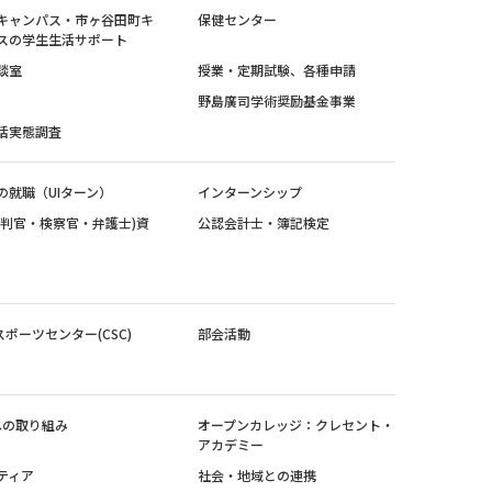
キャンパス・市ヶ谷田町キ
保健センター
スの学生生活サポート
談室
授業・定期試験、各種申請
野島廣司学術奨励基金事業
活実態調査
の就職（UIターン）
インターンシップ
裁判官・検察官・弁護士)資
公認会計士・簿記検定
スポーツセンター(CSC)
部会活動
sへの取り組み
オープンカレッジ：クレセント・
アカデミー
ティア
社会・地域との連携