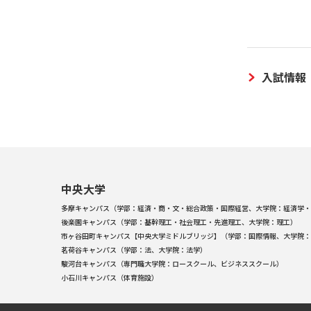
入試情報
中央大学
多摩キャンパス（学部：経済・商・文・総合政策・国際経営、大学院：経済学・
後楽園キャンパス（学部：基幹理工・社会理工・先進理工、大学院：理工）
市ヶ谷田町キャンパス【中央大学ミドルブリッジ】（学部：国際情報、大学院：
茗荷谷キャンパス（学部：法、大学院：法学）
駿河台キャンパス（専門職大学院：ロースクール、ビジネススクール）
小石川キャンパス（体育施設）