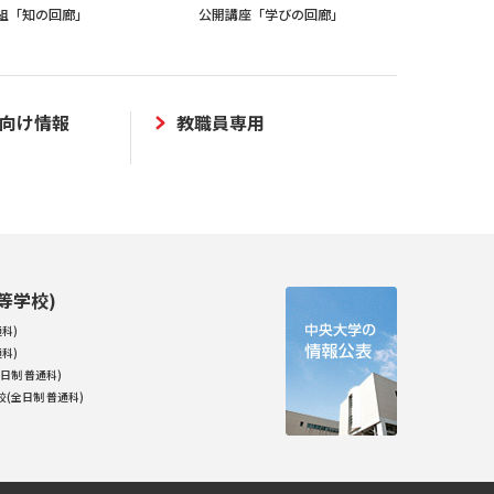
組「知の回廊」
公開講座「学びの回廊」
向け情報
教職員専用
等学校)
科)
科)
日制 普通科)
(全日制 普通科)