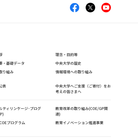
拶
理念・目的等
要・基礎データ
中央大学の歴史
取り組み
情報環境への取り組み
公表
中央大学へご支援（ご寄付）をお
考えの皆さまへ
ルティリンケージ･プログ
教育改革の取り組み(COE/GP関
P)
連)
紀COEプログラム
教育イノベーション推進事業