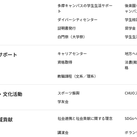
多摩キャンパスの学生生活サポー
後楽園
ト
ャンパ
ダイバーシティセンター
学生相
証明書発行
奨学金
白門祭（大学祭）
学生生
サポート
キャリアセンター
地方へ
資格取得
法曹(
格
教職課程（文系／理系）
・文化活動
スポーツ振興
CHUO
学友会
域貢献
社会連携と社会貢献に関する理念
SDG
講演会
ボラン