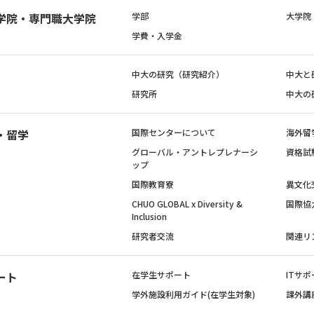
学院・専門職大学院
学部
大学院
学費・入学金
中大の研究（研究紹介）
中大と
研究所
中大の
・留学
国際センターについて
海外留
グローバル・アントレプレナーシ
資格試
ップ
国際教育寮
異文化
CHUO GLOBAL x Diversity &
国際協
Inclusion
研究者交流
関連リ
ート
在学生サポート
ITサポ
学外施設利用ガイド(在学生対象)
課外講