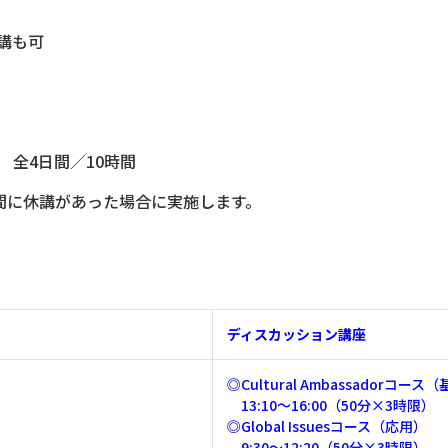
講も可
） 全4日間／10時間
期間に休講があった場合に実施します。
ディスカッション講座
◎Cultural Ambassadorコース
13:10～16:00（50分×3時限）
◎Global Issuesコース（応用）
9:30～12:20（50分×3時限）