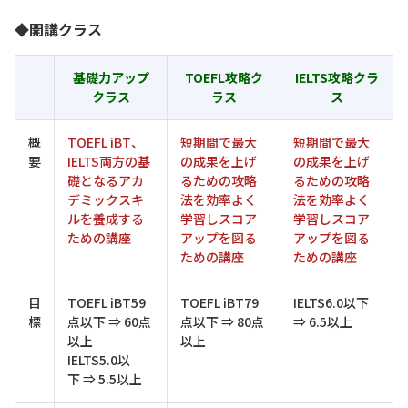
◆開講クラス
基礎力アップ
TOEFL攻略ク
IELTS攻略クラ
クラス
ラス
ス
概
TOEFL iBT、
短期間で最大
短期間で最大
要
IELTS両方の基
の成果を上げ
の成果を上げ
礎となるアカ
るための攻略
るための攻略
デミックスキ
法を効率よく
法を効率よく
ルを養成する
学習しスコア
学習しスコア
ための講座
アップを図る
アップを図る
ための講座
ための講座
目
TOEFL iBT59
TOEFL iBT79
IELTS6.0以下
標
点以下 ⇒ 60点
点以下 ⇒ 80点
⇒ 6.5以上
以上
以上
IELTS5.0以
下 ⇒ 5.5以上