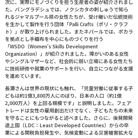
次に、実際にモノづくりを担う生産者の姿が紹介されまし
た。バングラデシュでは、ノクシカタの刺しゅうで知ら
れるジャマルプール県の女性たちが、受け継いだ伝統技術
を生かして製作を行う団体「Palli Crafts（ポリ・クラフ
ト）」が取り上げられました。またネパールでは、ポカラ
を拠点とし手織布を中心にものづくりを行う
「WSDO（Women's Skills Development
Organization）」が紹介されました。障がいのある女性
やシングルマザーなど、社会的に弱い立場にある女性たち
に技術研修や就業のサポートを行い、自立につながる支援
を進めています。
長瀬さんは世界の現状にも触れ、「児童労働に従事する子
どもは約1億3,800万人にのぼり、日本の人口（約1億
2,000万人）を上回る規模です」と説明しました。フェア
トレードは女性の雇用創出だけでなく、子どもたちの未来
を守ることにもつながると述べました。さらに、後発開発
途上国（LDC：Least Developed Countries）からの卒
業による関税負担発生や、気候変動による災害被害拡大な