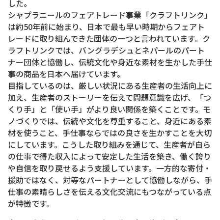
した。
シャプラニールのフェアトレード事業「クラフトリンク」
は約50年前に始まり、日本で最も早い時期からフェアト
レードに取り組んできた団体の一つと言われています。ク
ラフトリンクでは、バングラデシュとネパールのパート
ナー団体と協働し、伝統文化や身近な素材を生かした手仕
事の商品を日本へ届けています。
目指しているのは、厳しい状況にある生産者の生活向上に
加え、生産者のストーリーを伝えて問題意識を広げ、「つ
くり手」と「使い手」がより良い関係を築くことです。モ
ノづくりでは、伝統や文化を尊重すること、身近にある素
材を使うこと、手仕事ならではの良さを生かすことを大切
にしています。こうした取り組みを通じて、生産者が自ら
の仕事で得た収入によって安定した生活を築き、働く誇り
や自信を取り戻せるよう支援しています。一方的な寄付・
援助ではなく、対等なパートナーとして協働しながら、手
仕事の素晴らしさを伝える文化交流にもつながっている点
が特徴です。