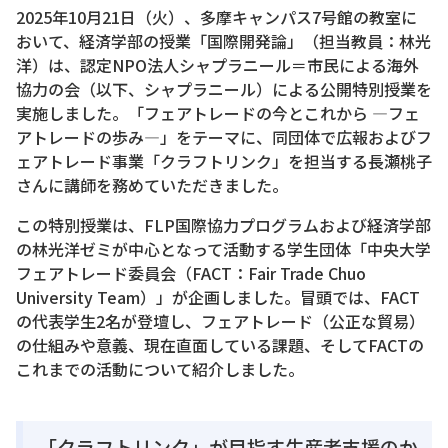
2025年10月21日（火）、多摩キャンパス7号館の教室に
おいて、経済学部の授業「国際開発論」（担当教員：林光
洋）は、認定NPO法人シャプラニール＝市民による海外
協力の会（以下、シャプラニール）による公開特別授業を
実施しました。「フェアトレードの今とこれから ―フェ
アトレードの歩み―」をテーマに、同団体で広報およびフ
ェアトレード事業「クラフトリンク」を担当する長瀬桃子
さんに講師を務めていただきました。
この特別授業は、FLP国際協力プログラムおよび経済学部
の林光洋ゼミが中心となって活動する学生団体「中央大学
フェアトレード委員会（FACT：Fair Trade Chuo
University Team）」が企画しました。冒頭では、FACT
の代表学生2名が登壇し、フェアトレード（公正な貿易）
の仕組みや意義、現在直面している課題、そしてFACTの
これまでの活動について紹介しました。
「クラフトリンク」が目指す生産者支援のか