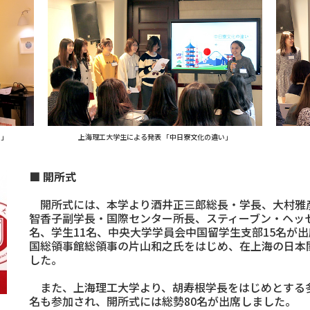
い」
上海理工大学生による発表 「中日寮文化の違い」
■ 開所式
開所式には、本学より酒井正三郎総長・学長、大村雅
智香子副学長・国際センター所長、スティーブン・ヘッ
名、学生11名、中央大学学員会中国留学生支部15名が
国総領事館総領事の片山和之氏をはじめ、在上海の日本
した。
また、上海理工大学より、胡寿根学長をはじめとする多
名も参加され、開所式には総勢80名が出席しました。