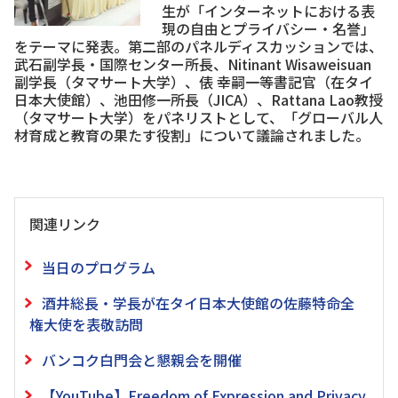
生が「インターネットにおける表
現の自由とプライバシー・名誉」
をテーマに発表。第二部のパネルディスカッションでは、
武石副学長・国際センター所長、Nitinant Wisaweisuan
副学長（タマサート大学）、俵 幸嗣一等書記官（在タイ
日本大使館）、池田修一所長（JICA）、Rattana Lao教授
（タマサート大学）をパネリストとして、「グローバル人
材育成と教育の果たす役割」について議論されました。
関連リンク
当日のプログラム
酒井総長・学長が在タイ日本大使館の佐藤特命全
権大使を表敬訪問
バンコク白門会と懇親会を開催
【YouTube】Freedom of Expression and Privacy