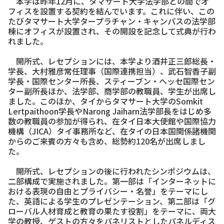
本学は昨年12月に、タマサート大学法学部との間でオ
フィスを設置する契約を結んでいます。これに伴い、この
たびタマサート大学タープラチャン・キャンパスの法学部
棟にオフィスが設置され、その開設を記念して式典が行わ
れました。
開所式、レセプションには、本学より酒井正三郎総長・
学長、大村雅彦常任理事（国際連携担当）、武石智香子副
学長・国際センター所長、スティーブン・ヘッセ国際セン
ター副所長ほか、法学部、商学部の教職員、学生が出席し
ました。このほか、タイからタマサート大学のSomkit
Lertpaithoon学長やNarong Jaiharn法学部長をはじめ多
数の教職員の参加が得られ、在タイ日本大使館や国際協力
機構（JICA）タイ事務所など、在タイの日本国関係諸機関
からのご来賓の方々も含め、総勢約120名が出席しまし
た。
開所式、レセプションの後に行われたシンポジウムは、
二部構成で実施されました。第一部は「インターネットに
おける表現の自由とプライバシー・名誉」をテーマにし
た、英語による学生のプレゼンテーション、第二部は「グ
ローバル人材育成と教育の果たす役割」をテーマに、両大
学の教授、ゲストの方々をパネリストとしたパネルディス