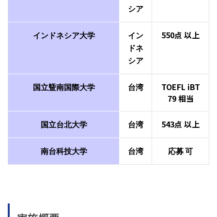
シア
550点
以上
インドネシア
大学
イン
ドネ
シア
TOEFL
iBT
国立曁南国際大学
台湾
79
相当
543点
以上
国立台北大学
台湾
南台科技大学
台湾
応募
可