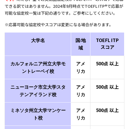
できる訳ではありません。2024年9月時点でTOEFL ITP®で応募が
可能な協定校一覧は下記の通りです。ご参考にしてください。
※応募可能な協定校やスコアは変更になる場合があります。
TOEFL
ITP
大学名
国/地
スコア
域
500点
以上
カルフォルニア州立
大学モ
アメ
ントレーベイ
校
リカ
500点
以上
ニューヨーク市立大学スタ
アメ
テンアイランド校
リカ
500点
以上
ミネソタ
州立大学マンケー
アメ
ト
校
リカ