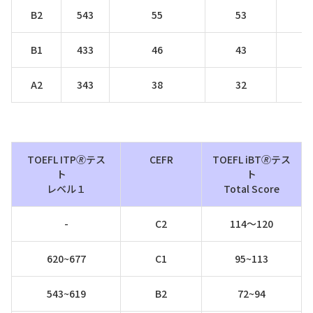
B2
543
55
53
B1
433
46
43
A2
343
38
32
TOEFL ITP🄬テス
CEFR
TOEFL iBT🄬テス
ト
ト
レベル１
Total Score
-
C2
114～120
620~677
C1
95~113
543~619
B2
72~94