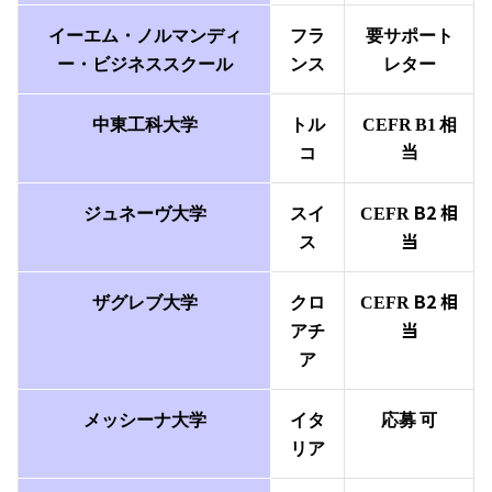
イーエム・ノルマンディ
フラ
要サポート
ー・ビジネススクール
ンス
レター
中東工科大学
トル
CEFR
B1
相
当
コ
B2
相
ジュネーヴ大学
スイ
CEFR
当
ス
B2
相
ザグレブ大学
クロ
CEFR
当
アチ
ア
メッシーナ大学
イタ
応募
可
リア