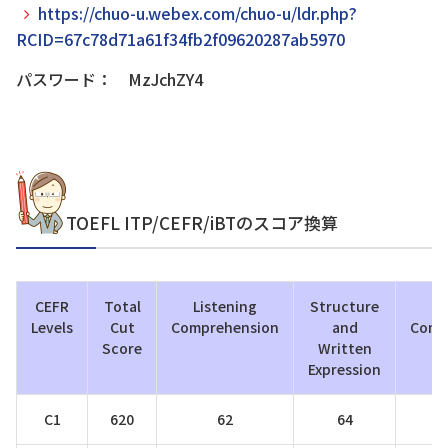
https://chuo-u.webex.com/chuo-u/ldr.php?
RCID=67c78d71a61f34fb2f09620287ab5970
パスワード： MzJchZY4
TOEFL ITP/CEFR/iBTのスコア換算
CEFR
Total
Listening
Structure
R
Levels
Cut
Comprehension
and
Comp
Score
Written
Expression
C1
620
62
64