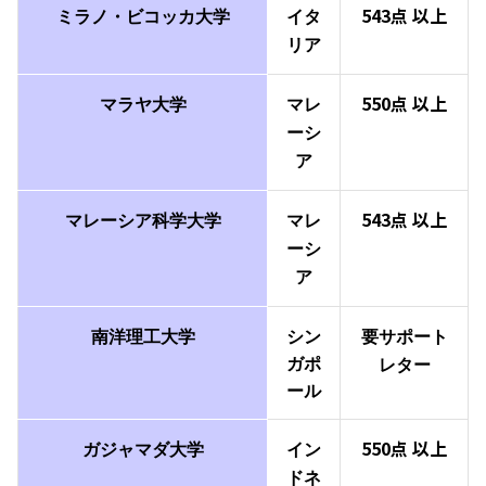
543点
以上
ミラノ・ビコッカ大学
イタ
リア
550点
以上
マラヤ
大学
マレ
ーシ
ア
543点
以上
マレーシア
科学大学
マレ
ーシ
ア
南洋理工大学
シン
要サポート
ガポ
レター
ール
550点
以上
ガジャマダ大学
イン
ドネ