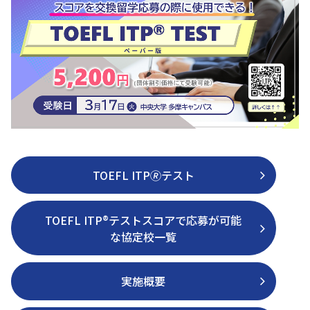
TOEFL ITP🄬テスト
TOEFL ITP®テストスコアで応募が可能
な協定校一覧
実施概要