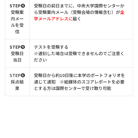
STEP➍
受験日の前日までに、中央大学国際センターか
受験案
ら受験案内メール（受験会場の情報含む）が
全
内メー
学メールアドレスに
届く
ルを受
信
STEP❺
テストを受験する
受験日
※遅刻した場合は受験できませんのでご注意く
当日
ださい
STEP❻
受験日から約10日後に本学のポートフォリオを
採点結
通じて通知 ※紙媒体のスコアレポートを必要
果
とする方は国際センターで受け取り可能