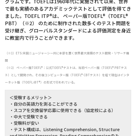
グラムです。
TOEFL
は
1960
年代に実施されて以来、世界
で最も実績のあるアカデミックテストとして評価を得てき
ました。
TOEFL ITP®
は、
ペーパー版
TOEFL®
（
TOEFL®
PBT
）（※
2
）
のために制作された数多くのテスト問題を
受け継ぎ、グローバルスタンダードによる評価測定を身近
に教室内で行うことができます。
（※1）ETS:米国ニュージャーシー州に本部を置く世界最大規模のテスト開発・リサーチ機
関
（※2） ペーパー版TOEFL®：公式TOEFL®テストは、当初ペーパー版（TOEFL® PBTテス
ト）として開発され、その後コンピューター版（TOEFL® CBTテスト）を経て現在はインタ
ーネット版（TOEFL iBT®）の形式で行われている。
＜受験するメリット＞
・自分の英語力を測ることができる
・スコアを交換留学応募に使用できる（協定校による）
・中大で受験できる
・受験料が安い
・テスト構成は、Listening Comprehension, Structure
and Written Expression, Reading Comprehensionのみ