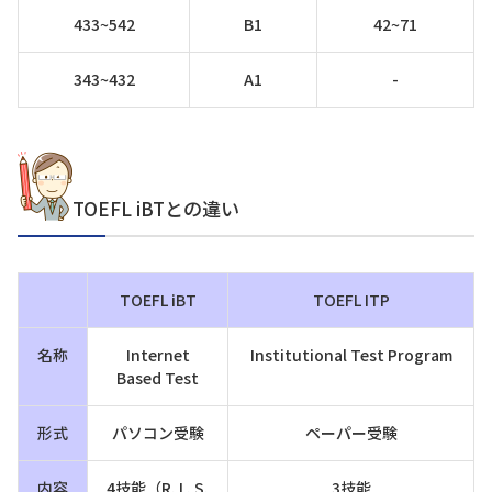
433~542
B1
42~71
343~432
A1
-
TOEFL iBTとの違い
TOEFL iBT
TOEFL ITP
名称
Internet
Institutional Test Program
Based Test
形式
パソコン受験
ペーパー受験
内容
4技能（R, L, S,
3技能