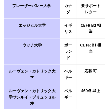
フレーザーバレー大学
カナ
要サポート
ダ
レター
CEFR B2
相
エッジヒル大学
イギ
当
リス
B1
相
ウッチ大学
ポー
CEFR
当
ラン
ド
ルーヴェン・カトリック大
ベル
応募
可
学
ギー
460点
以上
ルーヴァン・カトリック大
ベル
学サンルイ・ブリュッセル
ギー
校