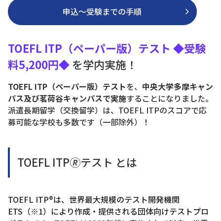
申込～受験までの手順
TOEFL ITP（ペーパー版）テスト ◆受験
料5,200円◆
を学内実施！
TOEFL ITP（ペーパー版）テスト
を、
中央大学多摩キャン
パス及び茗荷谷キャンパスで実施
することになりました。
派遣長期留学（交換留学）は、TOEFL ITPのスコアで応
募可能な学校も多数です（一部除外）！
TOEFL ITP🄬テスト とは
TOEFL ITP®
は、世界最大規模のテスト開発機関
ETS
（※
1
）により作成・提供される団体向けテストプロ