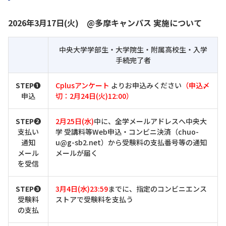
2026年3月17日(火) @多摩キャンパス 実施について
中央大学学部生・大学院生・附属高校生・入学
手続完了者
STEP❶
Cplusアンケート
よりお申込みください
（申込〆
申込
切：2月24日(火)12:00）
STEP❷
2月25日(水)
中に、全学メールアドレスへ中央大
支払い
学 受講料等Web申込・コンビニ決済（chuo-
通知
u@g-sb2.net）から受験料の支払番号等の通知
メール
メールが届く
を受信
STEP➌
3月4日(水)23:59
までに、指定のコンビニエンス
受験料
ストアで受験料を支払う
の支払