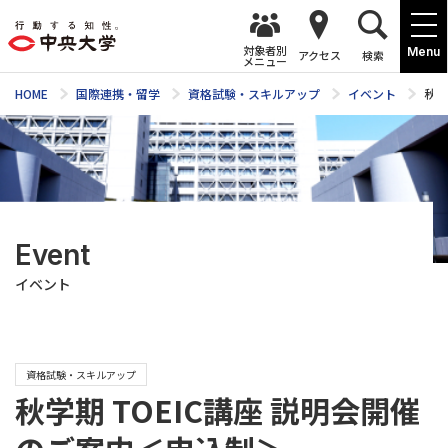
対象者別
Menu
アクセス
検索
メニュー
HOME
国際連携・留学
資格試験・スキルアップ
イベント
秋学
Event
イベント
資格試験・スキルアップ
秋学期 TOEIC講座 説明会開催