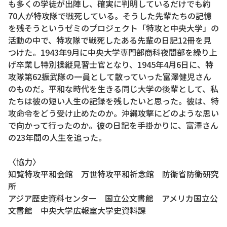
も多くの学徒が出陣し、確実に判明しているだけでも約
70人が特攻隊で戦死している。そうした先輩たちの記憶
を残そうというゼミのプロジェクト「特攻と中央大学」の
活動の中で、特攻隊で戦死したある先輩の日記12冊を見
つけた。1943年9月に中央大学専門部商科夜間部を繰り上
げ卒業し特別操縦見習士官となり、1945年4月6日に、特
攻隊第62振武隊の一員として散っていった富澤健児さん
のものだ。平和な時代を生きる同じ大学の後輩として、私
たちは彼の短い人生の記録を残したいと思った。彼は、特
攻命令をどう受け止めたのか。沖縄攻撃にどのような思い
で向かって行ったのか。彼の日記を手掛かりに、富澤さん
の23年間の人生を追った。
〈協力〉
知覧特攻平和会館 万世特攻平和祈念館 防衛省防衛研究
所
アジア歴史資料センター 国立公文書館 アメリカ国立公
文書館 中央大学広報室大学史資料課