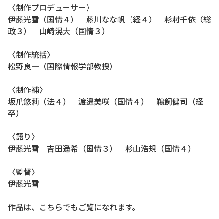
〈制作プロデューサー〉
伊藤光雪（国情４） 藤川なな帆（経４） 杉村千依（総
政３） 山崎滉大（国情３）
〈制作統括〉
松野良一（国際情報学部教授）
〈制作補〉
坂爪悠莉（法４） 渡邉美咲（国
情４）
鵜飼健司（経
卒）
〈語り〉
伊藤光雪 吉田遥希（国情３） 杉山浩規（国
情４
）
〈監督〉
伊藤光雪
作品は、こちらでもご覧になれます。