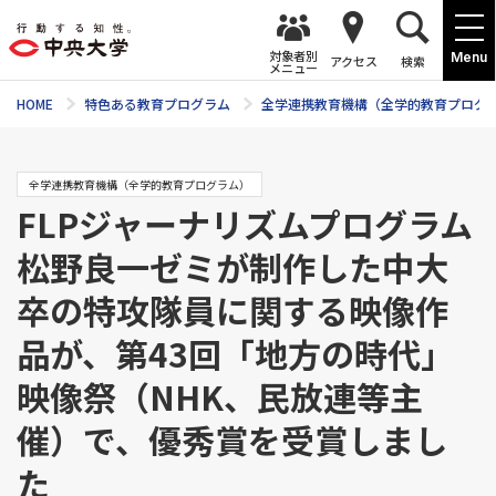
対象者別
Menu
アクセス
検索
メニュー
HOME
特色ある教育プログラム
全学連携教育機構（全学的教育プログ
全学連携教育機構（全学的教育プログラム）
FLPジャーナリズムプログラム
松野良一ゼミが制作した中大
卒の特攻隊員に関する映像作
品が、第43回「地方の時代」
映像祭（NHK、民放連等主
催）で、優秀賞を受賞しまし
た