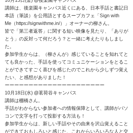
10月13日(金) @後楽園キャンパス
講師は、後楽園キャンパス近くにある、日本手話と書記日
本語（筆談）を公用語とするスープカフェ「Sign with
Me（https://signwithme.in/）」オーナーの柳さん。
皆で「第三者返答」に関する短い映像を見たり、「ありが
とう」の反対って何だろう？と一緒に考えたりもしまし
た。
参加学生からは、（柳さんが）感じていることを知れてと
ても良かった、手話を使ってコミュニケーションをとるこ
とができてすごく喜びを感じたのでこれから少しずつ覚え
たい、と感想がありました！
ーーーーーーーーーーーーーーーーーーーーー
10月18日(水) @茗荷谷キャンパス
講師は棚橋さん。
手話がわからない参加者への情報保障として、講師がパソ
コンで文字を打って投影する方法も！
参加学生からは、新しい手話やその由来を沢山覚えること
ができておもしろいと感じた、これからいろいろな人と交