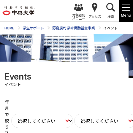
対象者別
Menu
アクセス
検索
メニュー
HOME
学生サポート
野島廣司学術奨励基金事業
イベント
Events
イベント
年
月
で
絞
り