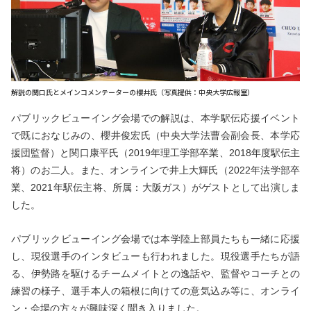
解説の関口氏とメインコメンテーターの櫻井氏（写真提供：中央大学広報室）
パブリックビューイング会場での解説は、本学駅伝応援イベント
で既におなじみの、櫻井俊宏氏（中央大学法曹会副会長、本学応
援団監督）と関口康平氏（2019年理工学部卒業、2018年度駅伝主
将）のお二人。また、オンラインで井上大輝氏（2022年法学部卒
業、2021年駅伝主将、所属：大阪ガス）がゲストとして出演しま
した。
パブリックビューイング会場では本学陸上部員たちも一緒に応援
し、現役選手のインタビューも行われました。現役選手たちが語
る、伊勢路を駆けるチームメイトとの逸話や、監督やコーチとの
練習の様子、選手本人の箱根に向けての意気込み等に、オンライ
ン・会場の方々が興味深く聞き入りました。