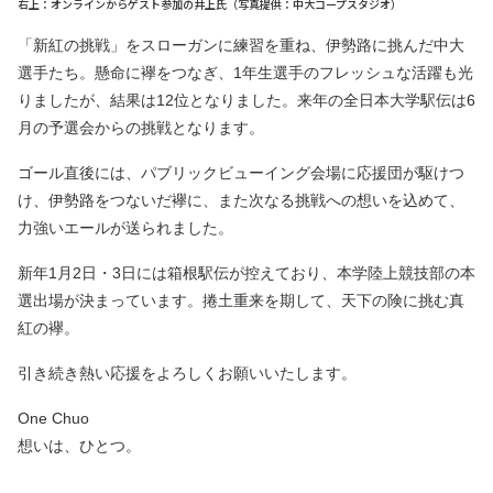
右上：オンラインからゲスト参加の井上氏（写真提供：中大コープスタジオ）
「新紅の挑戦」をスローガンに練習を重ね、伊勢路に挑んだ中大
選手たち。懸命に襷をつなぎ、1年生選手のフレッシュな活躍も光
りましたが、結果は12位となりました。来年の全日本大学駅伝は6
月の予選会からの挑戦となります。
ゴール直後には、パブリックビューイング会場に応援団が駆けつ
け、伊勢路をつないだ襷に、また次なる挑戦への想いを込めて、
力強いエールが送られました。
新年1月2日・3日には箱根駅伝が控えており、本学陸上競技部の本
選出場が決まっています。
捲土重来を期して、天下の険に挑む真
紅の襷。
引き続き熱い応援をよろしくお願いいたします。
One Chuo
想いは、ひとつ。