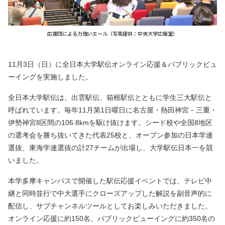
応援団による力強いエール（写真提供：中央大学広報室）
11月3日（日）に全日本大学駅伝オンライン応援＆パブリックビュ
ーイングを実施しました。
全日本大学駅伝は、出雲駅伝、箱根駅伝とともに学生三大駅伝と
呼ばれています。毎年11月第1日曜日に名古屋・熱田神宮－三重・
伊勢神宮8区間の106.8kmを駆け抜けます。シード校や全国8地区
の選考会を勝ち抜いてきた代表25校と、オープン参加の日本学連
選抜、東海学連選抜の計27チームが出場し、大学駅伝日本一を競
いました。
本学多摩キャンパスで開催した駅伝応援イベントでは、テレビ中
継と同時並行で中大選手にクローズアップした解説を副音声的に
配信し、サブチャンネルツールとしてお楽しみいただきました。
オンライン応援に約150名、パブリックビューイングに約350名の