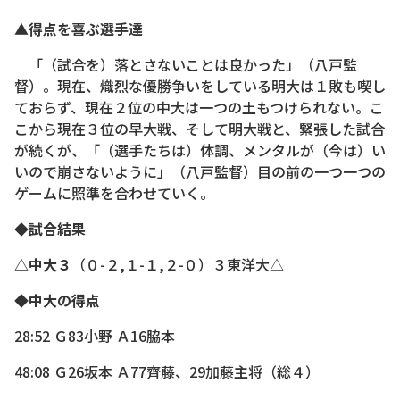
▲得点を喜ぶ選手達
「（試合を）落とさないことは良かった」（八戸監
督）。現在、熾烈な優勝争いをしている明大は１敗も喫し
ておらず、現在２位の中大は一つの土もつけられない。こ
こから現在３位の早大戦、そして明大戦と、緊張した試合
が続くが、「（選手たちは）体調、メンタルが（今は）い
いので崩さないように」（八戸監督）目の前の一つ一つの
ゲームに照準を合わせていく。
◆試合結果
△中大３
（０-２,１-１,２-０）３東洋大△
◆中大の得点
28:52 Ｇ83小野 Ａ16脇本
48:08 Ｇ26坂本 Ａ77齊藤、29加藤主将（総４）