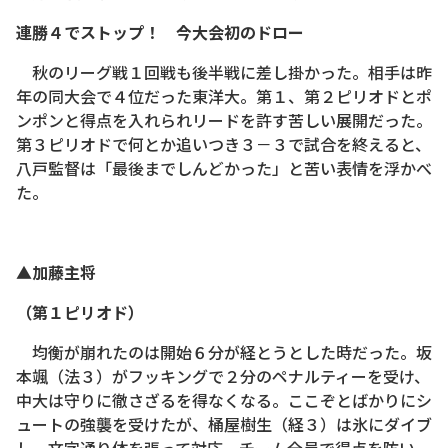
連勝４でストップ！ 今大会初のドロー
秋のリーグ戦１回戦も後半戦に差し掛かった。相手は昨
年の同大会で４位だった東洋大。第１、第２ピリオドとポ
ンポンと得点を入れられリードを許す苦しい展開だった。
第３ピリオドで何とか追いつき３－３で試合を終えると、
八戸監督は「最後までしんどかった」と苦い表情を浮かべ
た。
▲加藤主将
（第１ピリオド）
均衡が崩れたのは開始６分が経とうとした時だった。坂
本颯（法３）がフッキングで２分のペナルティーを受け、
中大は守りに徹さざるを得なくなる。ここぞとばかりにシ
ュートの強襲を受けたが、桶屋樹生（経３）は氷にダイブ