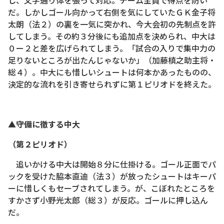
し、文字通り体を張って対応。チーム全員で得点を防い
だ。しかしゴール向かって右側を気にしていたＧＫ金子将
太朗（法２）の裏を一気に突かれ、今大会初の先制点を許
してしまう。その約３分後にも追加点を決められ、中大は
０ー２と差を広げられてしまう。「試合の入りで集中力の
足りないところが出たんじゃないか」（加藤槙之助主将・
総４）。中大にも惜しいシュートは何本かあったものの、
決定的な流れを引き寄せられずに第１ピリオドを終えた。
▲守備に徹する中大
（第２ピリオド）
追いかける中大は開始８分に仕掛ける。ゴール正面でパ
ックを受けた脇本直迪（法３）が放ったシュートはキーパ
ーに惜しくもセーブされてしまう。が、こぼれたところを
すかさず小野光太郎（総３）が反応。ゴールに押し込ん
だ。