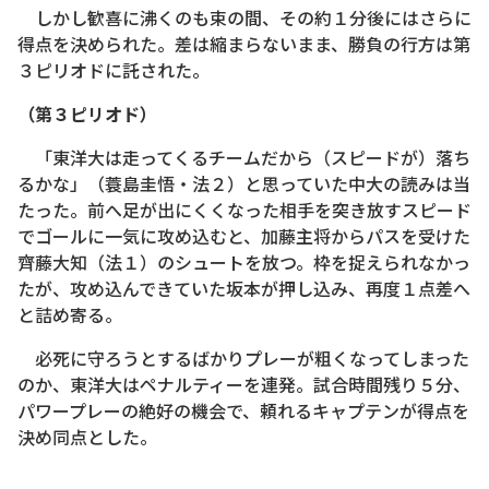
しかし歓喜に沸くのも束の間、その約１分後にはさらに
得点を決められた。差は縮まらないまま、勝負の行方は第
３ピリオドに託された。
（第３ピリオド）
「東洋大は走ってくるチームだから（スピードが）落ち
るかな」（蓑島圭悟・法２）と思っていた中大の読みは当
たった。前へ足が出にくくなった相手を突き放すスピード
でゴールに一気に攻め込むと、加藤主将からパスを受けた
齊藤大知（法１）のシュートを放つ。枠を捉えられなかっ
たが、攻め込んできていた坂本が押し込み、再度１点差へ
と詰め寄る。
必死に守ろうとするばかりプレーが粗くなってしまった
のか、東洋大はペナルティーを連発。試合時間残り５分、
パワープレーの絶好の機会で、頼れるキャプテンが得点を
決め同点とした。