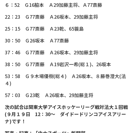
６：52 Ｇ16脇本 Ａ29加藤主将、Ａ77斎藤
22：23 Ｇ77斎藤 Ａ26坂本、29加藤主将
25：15 Ｇ77斎藤 Ａ23乾、65簑島
30：50 Ｇ26坂本 Ａ77斎藤
37：46 Ｇ77斎藤 Ａ26坂本、29加藤主将
38：50 Ｇ77斎藤 Ａ19岩沢一希(総１)、26坂本
53：58 Ｇ９木場優樹(総４) Ａ26坂本、８藤巻澄大(法
４)
57：03 Ｇ23乾 Ａ26坂本、29加藤主将
次の試合は関東大学アイスホッケーリーグ戦対法大１回戦
(９月１９日 12：30～ ダイドードリンコアイスアリー
ナ)です！