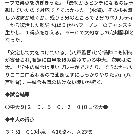
ーブで得点を防ぎきった。「最初からピンチになるのは予
想していたので対応できてよかった」(水澤)。その後も激
しい攻防が続くが、残り３分のところで２分のペナルティ
ーから復活した乾純也(総３)がパワープレーのチャンスを
生かし、１得点を加える。９－０で文句なしの完封勝利と
なった。
「安定して力をつけている」(八戸監督)と守備陣にも期待
が寄せられ,順調に白星を積み重ねている中大。次戦は法
大。「学生の試合は良いプレーができたり、できなかった
りコロコロ変わるので油断せずにしっかりやりたい」(八
戸監督)。一試合も気の抜けない戦いが続く。
◆試合結果
〇中大９(２－０、５－０、２－０)０日体大●
◆中大の得点
３：51 Ｇ10小泉 Ａ16脇本、Ａ23乾