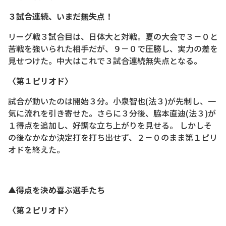
３試合連続、いまだ無失点！
リーグ戦３試合目は、日体大と対戦。夏の大会で３－０と
苦戦を強いられた相手だが、９－０で圧勝し、実力の差を
見せつけた。中大はこれで３試合連続無失点となる。
〈第１ピリオド〉
試合が動いたのは開始３分。小泉智也(法３)が先制し、一
気に流れを引き寄せた。さらに３分後、脇本直迪(法３)が
１得点を追加し、好調な立ち上がりを見せる。 しかしそ
の後なかなか決定打を打ち出せず、２－０のまま第１ピリ
オドを終えた。
▲得点を決め喜ぶ選手たち
〈第２ピリオド〉