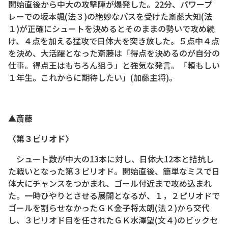
開始直後から中大の攻撃陣が爆発した。22分、パワープ
レーでの坂本颯(法３)の絶妙なパスを受けた斎藤大知(法
１)が正確にシュートを決めるとそのままの勢いで攻め続
け、４点を加える猛攻で日体大を突き放した。５点中４点
を決め、大活躍となった斎藤は「得点を決めるのが自分の
仕事。得点王はもちろん狙う」と強気な発言。「頼もしい
１年生。これからに期待したい」(加藤主将)。
▲斎藤
〈第３ピリオド〉
シュート数が中大の13本に対し、日体大12本と拮抗し
た戦いとなった第３ピリオド。開始直後、簡単なミスで日
体大にチャンスをつかまれ、ゴール付近まで攻め込まれ
た。一時ひやりとさせる展開となるが、１，２ピリオドで
ゴールを割らせなかったＧＫ金子将太朗(法２)から交代
し、３ピリオド目を任されたＧＫ水澤望(文４)のビックセ