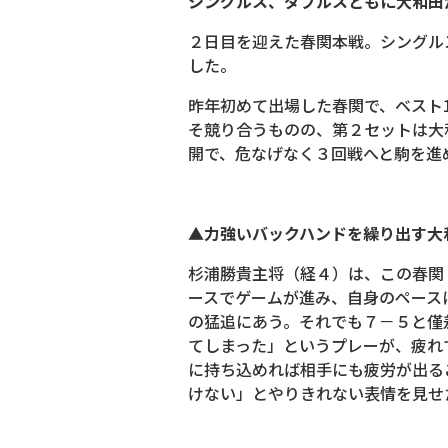
シングルス、ダブルスともに大和田
２日目を迎えた春関本戦。シングル
した。
昨年初めて出場した春関で、ベスト
そ競り合うものの、第２セットは大
開で、危なげなく３回戦へと駒を進
▲力強いバックハンドを繰り出す大
杉浦勝貴主将（経４）は、この春関
ースでゲームが進み、自身のペース
の猛追にあう。それでも７－５と僅
てしまった」というプレーが、疲れ
に持ち込めれば相手にも疲労が出る
けない」とやりきれない表情を見せ