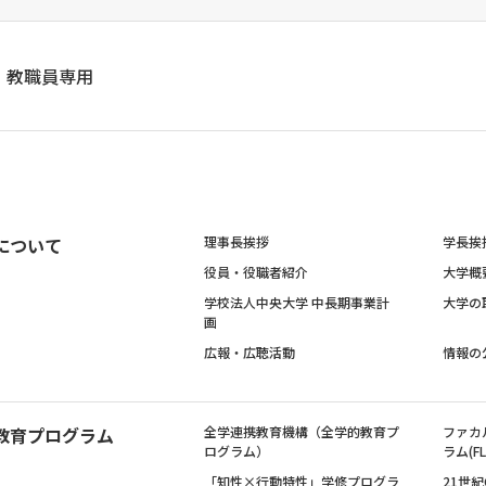
教職員専用
について
理事長挨拶
学長挨
役員・役職者紹介
大学概
学校法人中央大学 中長期事業計
大学の
画
広報・広聴活動
情報の
教育プログラム
全学連携教育機構（全学的教育プ
ファカ
ログラム）
ラム(FL
「知性×行動特性」学修プログラ
21世