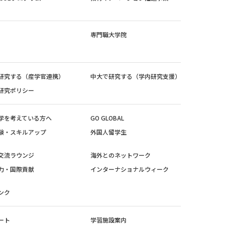
専門職大学院
研究する（産学官連携）
中大で研究する（学内研究支援）
研究ポリシー
学を考えている方へ
GO GLOBAL
験・スキルアップ
外国人留学生
交流ラウンジ
海外とのネットワーク
力・国際貢献
インターナショナルウィーク
ンク
ート
学習施設案内