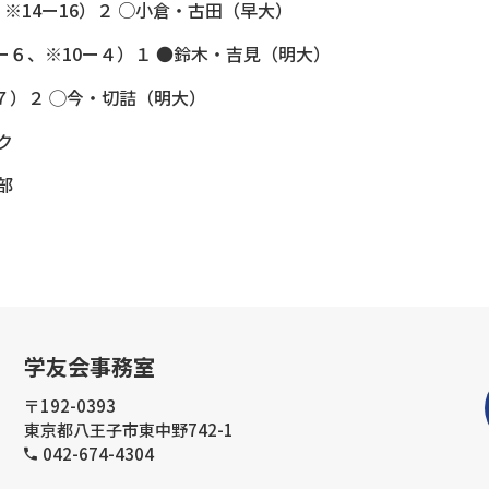
※14ー16）２ ○小倉・古田（早大）
２ー６、※10ー４）１ ●鈴木・吉見（明大）
ー７）２ ◯今・切詰（明大）
ク
部
学友会事務室
〒192-0393
東京都八王子市東中野742-1
042-674-4304