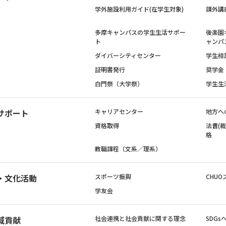
学外施設利用ガイド(在学生対象)
課外講
多摩キャンパスの学生生活サポー
後楽園
ト
ャンパ
ダイバーシティセンター
学生相
証明書発行
奨学金
白門祭（大学祭）
学生生
サポート
キャリアセンター
地方へ
資格取得
法曹(
格
教職課程（文系／理系）
・文化活動
スポーツ振興
CHUO
学友会
域貢献
社会連携と社会貢献に関する理念
SDG