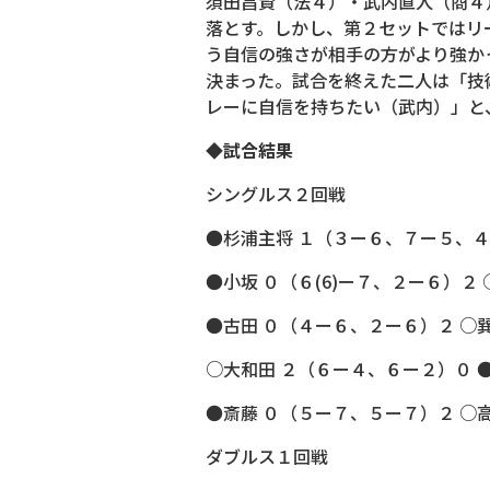
須田昌賢（法４）・武内直人（商４
落とす。しかし、第２セットではリ
う自信の強さが相手の方がより強か
決まった。試合を終えた二人は「技
レーに自信を持ちたい（武内）」と
◆試合結果
シングルス２回戦
●杉浦主将 １（３ー６、７ー５、４
●小坂 ０（６(6)ー７、２ー６）２
●古田 ０（４ー６、２ー６）２ ○
○大和田 ２（６ー４、６ー２）０ 
●斎藤 ０（５ー７、５ー７）２ ○
ダブルス１回戦