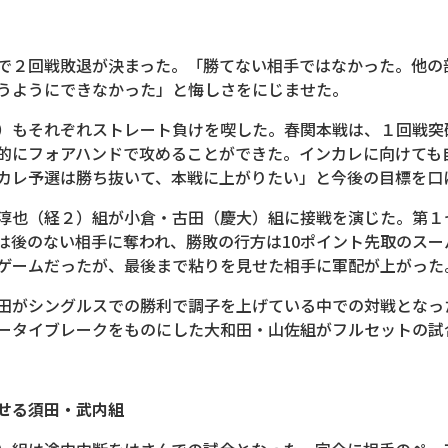
で２回戦敗退が決まった。「勝てない相手ではなかった。他の
うようにできなかった」と悔しさをにじませた。
）もそれぞれストレート負けを喫した。春関本戦は、１回戦突
的にフォアハンドで攻めることができた。インカレに向けても
カレ予選は勝ち抜いて、本戦に上がりたい」と今後の目標を口
淳也（経２）組が小倉・古田（慶大）組に接戦を演じた。第１
は後のない相手に奪われ、勝敗の行方は10ポイント先取のス
ゲームだったが、最後まで粘りを見せた相手に軍配が上がった
田がシングルスでの勝利で調子を上げている中での対戦となっ
ータイブレークをものにした大和田・山佐組がフルセットの試
せる須田・武内組