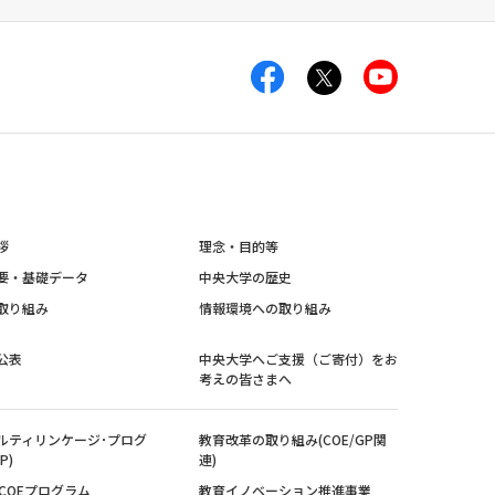
拶
理念・目的等
要・基礎データ
中央大学の歴史
取り組み
情報環境への取り組み
公表
中央大学へご支援（ご寄付）をお
考えの皆さまへ
ルティリンケージ･プログ
教育改革の取り組み(COE/GP関
P)
連)
紀COEプログラム
教育イノベーション推進事業