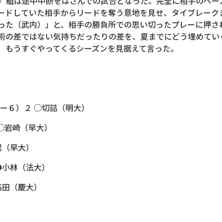
）組は途中中断をはさんでの試合となった。完全に相手のペー
ードしていた相手からリードを奪う意地を見せ、タイブレーク
った（武内）」と、相手の勝負所での思い切ったプレーに押さ
術の差ではない気持ちだったりの差を、夏までにどう埋めてい
、もうすぐやってくるシーズンを見据えて言った。
ー６）２ ○切詰（明大）
 ○岩崎（早大）
巽（早大）
●小林（法大）
高田（慶大）