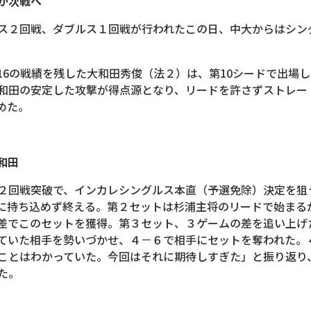
が次戦へ
ス２回戦、ダブルス１回戦が行われたこの日、中大からはシン
16の戦績を残した大和田秀俊（法２）は、第10シードで出場
和田の安定した攻撃が得点源となり、リードを許さずストレー
めた。
和田
２回戦突破で、インカレシングルス本直（予選免除）決定を狙
に持ち込めず終える。第２セットは杉浦主将のリードで始まる
差でこのセットを獲得。第３セット、３ゲームの差を追い上げ
ていた相手を勢いづかせ、４－６で相手にセットを奪われた。
ことはわかっていた。今回はそれに期待しすぎた」と振り返り
た。