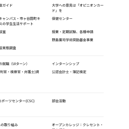
座ガイド
大学への意見は「オピニオンカー
ド」を
キャンパス・市ヶ谷田町キ
保健センター
スの学生生活サポート
談室
授業・定期試験、各種申請
野島廣司学術奨励基金事業
活実態調査
の就職（UIターン）
インターンシップ
裁判官・検察官・弁護士)資
公認会計士・簿記検定
スポーツセンター(CSC)
部会活動
sへの取り組み
オープンカレッジ：クレセント・