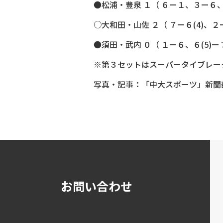
●松浦・豊泉 １（ ６ー１、３ー６、
○大和田・山佐 ２（ ７ー６(4)、
●須田・武内 ０（ １ー６、６(5)
※第３セットはスーパータイブレー
写真・記事：「中大スポーツ」新聞
お問い合わせ