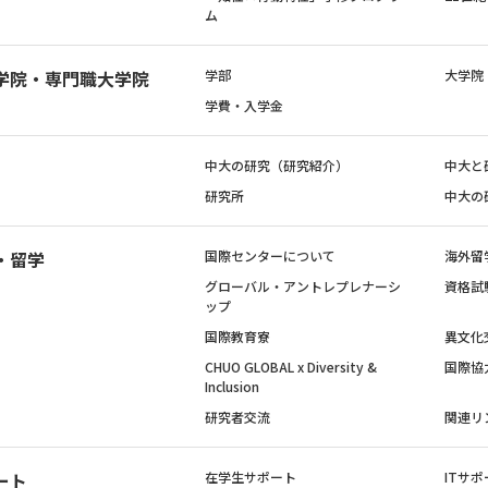
ム
学院・専門職大学院
学部
大学院
学費・入学金
中大の研究（研究紹介）
中大と
研究所
中大の
・留学
国際センターについて
海外留
グローバル・アントレプレナーシ
資格試
ップ
国際教育寮
異文化
CHUO GLOBAL x Diversity &
国際協
Inclusion
研究者交流
関連リ
ート
在学生サポート
ITサポ