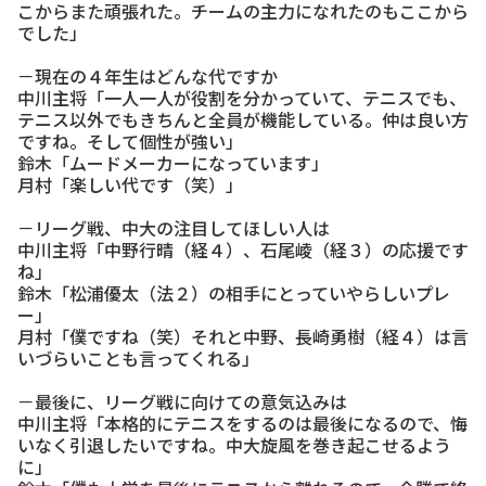
こからまた頑張れた。チームの主力になれたのもここから
でした」
－現在の４年生はどんな代ですか
中川主将「一人一人が役割を分かっていて、テニスでも、
テニス以外でもきちんと全員が機能している。仲は良い方
ですね。そして個性が強い」
鈴木「ムードメーカーになっています」
月村「楽しい代です（笑）」
－リーグ戦、中大の注目してほしい人は
中川主将「中野行晴（経４）、石尾崚（経３）の応援です
ね」
鈴木「松浦優太（法２）の相手にとっていやらしいプレ
ー」
月村「僕ですね（笑）それと中野、長崎勇樹（経４）は言
いづらいことも言ってくれる」
－最後に、リーグ戦に向けての意気込みは
中川主将「本格的にテニスをするのは最後になるので、悔
いなく引退したいですね。中大旋風を巻き起こせるよう
に」