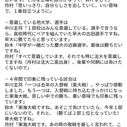
月村「思いっきり、自分らしさを出していく。いい意味
で、１番目立つように」
－意識している他大学、選手は
中川主将「１部校はみんな意識している。選手で言うな
ら、高校時代にペアを組んでいた早大の古田選手ですね。
早大に勝てたらと思っています」
鈴木「中学が一緒だった慶大の近藤選手。最後は勝ちたい
ですね」
月村「すべて意識しています。それでも特に法大を意識し
てますね（月村は法大二高出身）。後輩や同期には負けた
くないので」
－４年間で印象に残っている試合は
中川主将「一つは去年の入替戦（亜大戦）。やっぱり感動
しました。もう一つは、入替戦に持ち込むきっかけになっ
た東海大戦。苦しい中での勝ち、悪い意味でも印象に残っ
ています」
鈴木「東海大戦ですね。あそこで負けていたら、今年１部
にいないので。それと、（勝てば２部１位となっていた）
専大戦ですね」
月村「東海大戦です。あの時の敗戦を厳しく言われて、こ