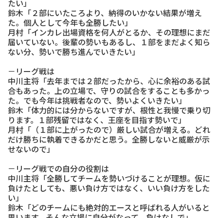
たい」
鈴木「２部にいたころより、納得のいかない結果が増え
た。個人として今年も全勝したい」
月村「インカレ出場資格を何人がとるか、その理想にまだ
届いていない。後輩の勢いもあるし、１部をまだよく知ら
ない分、勢いで勝ち進んでいきたい」
－リーグ戦は
中川主将「去年までは２部だったから、心に余裕のある試
合もあった。上の立場で、守りの試合をすることも多かっ
た。でも今年は挑戦者なので、勢いよくいきたい」
鈴木「体力的には分からないですが、根性と我慢で乗り切
ります。１部残留ではなく、王座を目指す勢いで」
月村「（１部に上がったので）厳しい試合が増える。どれ
だけ勝ちに執着できるかだと思う。全勝しないと威厳が示
せないので」
－リーグ戦での自分の役割は
中川主将「全勝してチームを勢いづけることが理想。仮に
負けたとしても、悪い負け方ではなく、いい負け方をした
い」
鈴木「どのチームにも絶対的エースと呼ばれる人がいると
思います。そんな立場に自分がなって、負けなしで」