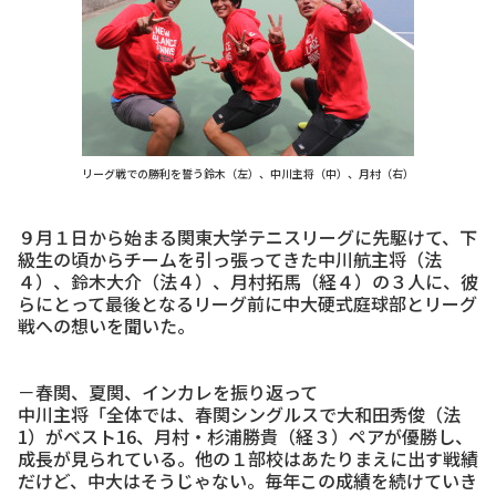
リーグ戦での勝利を誓う鈴木（左）、中川主将（中）、月村（右）
９月１日から始まる関東大学テニスリーグに先駆けて、下
級生の頃からチームを引っ張ってきた中川航主将（法
４）、鈴木大介（法４）、月村拓馬（経４）の３人に、彼
らにとって最後となるリーグ前に中大硬式庭球部とリーグ
戦への想いを聞いた。
－春関、夏関、インカレを振り返って
中川主将「全体では、春関シングルスで大和田秀俊（法
1）がベスト16、月村・杉浦勝貴（経３）ペアが優勝し、
成長が見られている。他の１部校はあたりまえに出す戦績
だけど、中大はそうじゃない。毎年この成績を続けていき