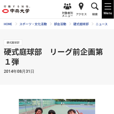
対象者別
Menu
アクセス
検索
メニュー
HOME
スポーツ・文化活動
部会活動
硬式庭球部
ニュース
硬式庭球部
硬式庭球部 リーグ前企画第
１弾
2014年08月31日