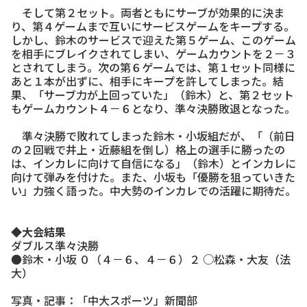
そして第２セット。両者ともにサーブが効果的に決ま
り、第４ゲームまで互いにサービスゲームをキープする。
しかし、鈴木のサービスで迎えた第５ゲーム、このゲーム
を相手にブレイクされてしまい、ゲームカウントを２－３
とされてしまう。次の第６ゲームでは、第１セット同様に
あと１本が出ずに、相手にキープを許してしまった。結
果、「サーブ力が上回っていた」（鈴木）と、第２セット
もゲームカウント４－６となり、準々決勝敗退となった。
準々決勝で敗れてしまった鈴木・小坂組だが、「（前日
の２回戦で井上・近藤組を倒し）格上の選手に勝ったの
は、インカレに向けて自信になる」（鈴木）とインカレに
向けて弾みを付けた。また、小坂も「優勝を狙っていきた
い」力強く語った。中大勢のインカレでの活躍に期待だ。
◆大会結果
ダブルス準々決勝
●鈴木・小坂 ０（４－６、４－６）２ ○松森・大友（法
大）
写真・記事：「中大スポーツ」新聞部