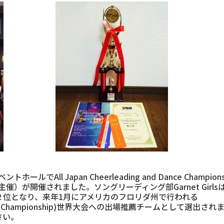
l Japan Cheerleading and Dance Championsh
催されました。ソングリーディング部Garnet Girlsは、School 
部門で２位となり、来年1月にアメリカのフロリダ州で行われる
eerleadingChampionship)世界大会への出場推薦チームとし
ださい。