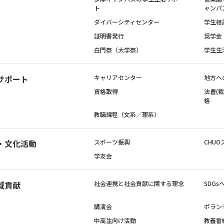
ト
ャンパ
ダイバーシティセンター
学生相
証明書発行
奨学金
白門祭（大学祭）
学生生
サポート
キャリアセンター
地方へ
資格取得
法曹(
格
教職課程（文系／理系）
・文化活動
スポーツ振興
CHUO
学友会
域貢献
社会連携と社会貢献に関する理念
SDG
講演会
ボラン
中高生向け活動
教養番