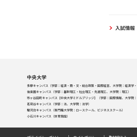
入試情報
中央大学
多摩キャンパス（学部：経済・商・文・総合政策・国際経営、大学院：経済学・
後楽園キャンパス（学部：基幹理工・社会理工・先進理工、大学院：理工）
市ヶ谷田町キャンパス【中央大学ミドルブリッジ】（学部：国際情報、大学院：
茗荷谷キャンパス（学部：法、大学院：法学）
駿河台キャンパス（専門職大学院：ロースクール、ビジネススクール）
小石川キャンパス（体育施設）