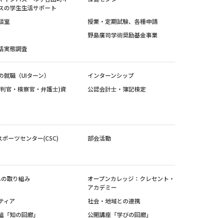
スの学生生活サポート
談室
授業・定期試験、各種申請
野島廣司学術奨励基金事業
活実態調査
の就職（UIターン）
インターンシップ
裁判官・検察官・弁護士)資
公認会計士・簿記検定
スポーツセンター(CSC)
部会活動
sへの取り組み
オープンカレッジ：クレセント・
アカデミー
ティア
社会・地域との連携
組「知の回廊」
公開講座「学びの回廊」