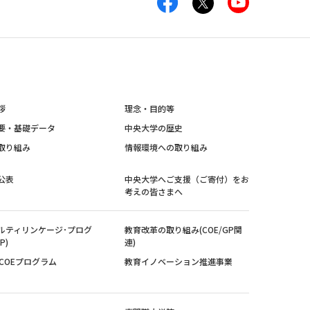
拶
理念・目的等
要・基礎データ
中央大学の歴史
取り組み
情報環境への取り組み
公表
中央大学へご支援（ご寄付）をお
考えの皆さまへ
ルティリンケージ･プログ
教育改革の取り組み(COE/GP関
P)
連)
紀COEプログラム
教育イノベーション推進事業