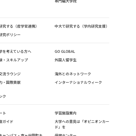
専門職大学院
研究する（産学官連携）
中大で研究する（学内研究支援）
研究ポリシー
学を考えている方へ
GO GLOBAL
験・スキルアップ
外国人留学生
交流ラウンジ
海外とのネットワーク
力・国際貢献
インターナショナルウィーク
ンク
ート
学習施設案内
座ガイド
大学への意見は「オピニオンカー
ド」を
キャンパス・市ヶ谷田町キ
保健センター