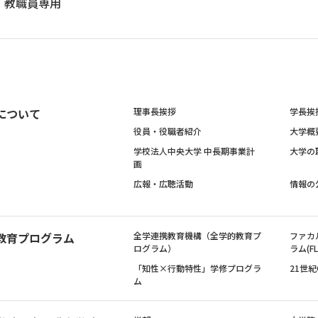
教職員専用
について
理事長挨拶
学長挨
役員・役職者紹介
大学概
学校法人中央大学 中長期事業計
大学の
画
広報・広聴活動
情報の
教育プログラム
全学連携教育機構（全学的教育プ
ファカ
ログラム）
ラム(FL
「知性×行動特性」学修プログラ
21世
ム