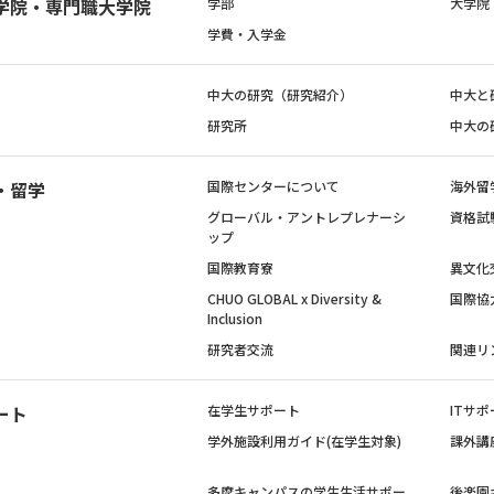
学院・専門職大学院
学部
大学院
学費・入学金
中大の研究（研究紹介）
中大と
研究所
中大の
・留学
国際センターについて
海外留
グローバル・アントレプレナーシ
資格試
ップ
国際教育寮
異文化
CHUO GLOBAL x Diversity &
国際協
Inclusion
研究者交流
関連リ
ート
在学生サポート
ITサポ
学外施設利用ガイド(在学生対象)
課外講
多摩キャンパスの学生生活サポー
後楽園