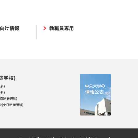
向け情報
教職員専用
等学校)
科)
科)
日制 普通科)
(全日制 普通科)