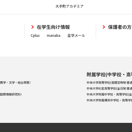
大手町アカデミア
在学生向け情報
保護者の方
Cplus
manaba
全学メール
附属学校(中学校・高
商学・文学・総合政策）
中央大学高等学校(昼間定時制 普通
中央大学杉並高等学校(全日制 普通
国際情報研究科）
中央大学附属中学校・高等学校(全
中央大学附属横浜中学校・高等学校