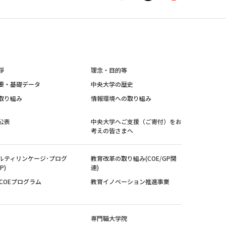
拶
理念・目的等
要・基礎データ
中央大学の歴史
取り組み
情報環境への取り組み
公表
中央大学へご支援（ご寄付）をお
考えの皆さまへ
ルティリンケージ･プログ
教育改革の取り組み(COE/GP関
P)
連)
紀COEプログラム
教育イノベーション推進事業
専門職大学院