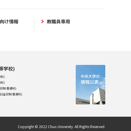
向け情報
教職員専用
等学校)
科)
科)
日制 普通科)
(全日制 普通科)
Copyright © 2022 Chuo University. All Rights Reserved.