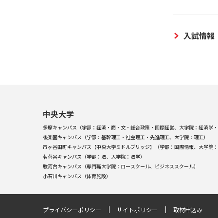
入試情報
中央大学
多摩キャンパス（学部：経済・商・文・総合政策・国際経営、大学院：経済学・
後楽園キャンパス（学部：基幹理工・社会理工・先進理工、大学院：理工）
市ヶ谷田町キャンパス【中央大学ミドルブリッジ】（学部：国際情報、大学院：
茗荷谷キャンパス（学部：法、大学院：法学）
駿河台キャンパス（専門職大学院：ロースクール、ビジネススクール）
小石川キャンパス（体育施設）
プライバシーポリシー
サイトポリシー
取材申込み