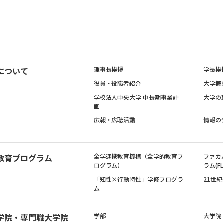
について
理事長挨拶
学長挨
役員・役職者紹介
大学概
学校法人中央大学 中長期事業計
大学の
画
広報・広聴活動
情報の
教育プログラム
全学連携教育機構（全学的教育プ
ファカ
ログラム）
ラム(FL
「知性×行動特性」学修プログラ
21世
ム
学院・専門職大学院
学部
大学院