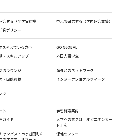
研究する（産学官連携）
中大で研究する（学内研究支援）
研究ポリシー
学を考えている方へ
GO GLOBAL
験・スキルアップ
外国人留学生
交流ラウンジ
海外とのネットワーク
力・国際貢献
インターナショナルウィーク
ンク
ート
学習施設案内
座ガイド
大学への意見は「オピニオンカー
ド」を
キャンパス・市ヶ谷田町キ
保健センター
スの学生生活サポート