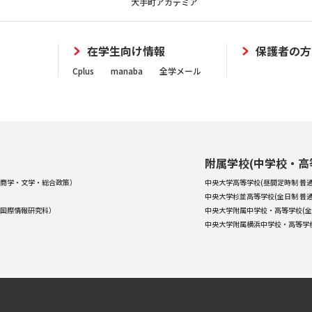
大手町アカデミア
在学生向け情報
保護者の方
Cplus
manaba
全学メール
附属学校(中学校・高
商学・文学・総合政策）
中央大学高等学校(昼間定時制 普通
中央大学杉並高等学校(全日制 普通
国際情報研究科）
中央大学附属中学校・高等学校(全
中央大学附属横浜中学校・高等学校