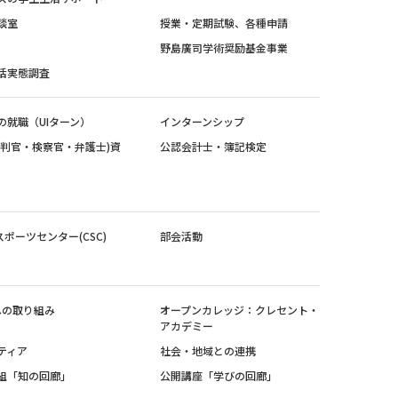
談室
授業・定期試験、各種申請
野島廣司学術奨励基金事業
活実態調査
の就職（UIターン）
インターンシップ
裁判官・検察官・弁護士)資
公認会計士・簿記検定
スポーツセンター(CSC)
部会活動
sへの取り組み
オープンカレッジ：クレセント・
アカデミー
ティア
社会・地域との連携
組「知の回廊」
公開講座「学びの回廊」