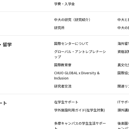
学費・入学金
中大の研究（研究紹介）
中大と
研究所
中大の
・留学
国際センターについて
海外留
グローバル・アントレプレナーシ
資格試
ップ
国際教育寮
異文化
CHUO GLOBAL x Diversity &
国際協
Inclusion
研究者交流
関連リ
ート
在学生サポート
ITサポ
学外施設利用ガイド(在学生対象)
課外講
多摩キャンパスの学生生活サポー
後楽園
ト
ャンパ