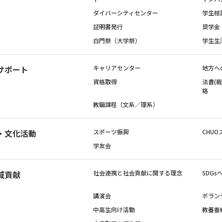
ダイバーシティセンター
学生相
証明書発行
奨学金
白門祭（大学祭）
学生生
サポート
キャリアセンター
地方へ
資格取得
法曹(
格
教職課程（文系／理系）
・文化活動
スポーツ振興
CHUO
学友会
域貢献
社会連携と社会貢献に関する理念
SDG
講演会
ボラン
中高生向け活動
教養番