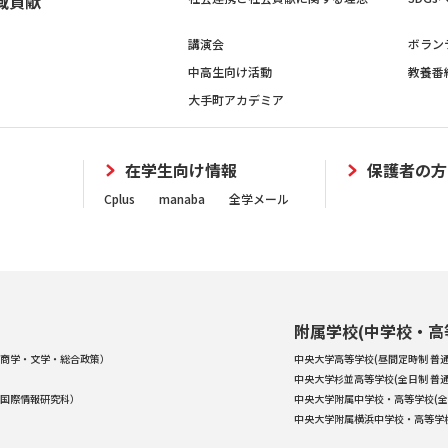
域貢献
講演会
ボラン
中高生向け活動
教養番
大手町アカデミア
在学生向け情報
保護者の方
Cplus
manaba
全学メール
附属学校(中学校・高
商学・文学・総合政策）
中央大学高等学校(昼間定時制 普通
中央大学杉並高等学校(全日制 普通
国際情報研究科）
中央大学附属中学校・高等学校(全
中央大学附属横浜中学校・高等学校