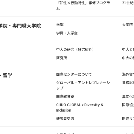
「知性×行動特性」学修プログラ
21世
ム
学院・専門職大学院
学部
大学院
学費・入学金
中大の研究（研究紹介）
中大と
研究所
中大の
・留学
国際センターについて
海外留
グローバル・アントレプレナーシ
資格試
ップ
国際教育寮
異文化
CHUO GLOBAL x Diversity &
国際協
Inclusion
研究者交流
関連リ