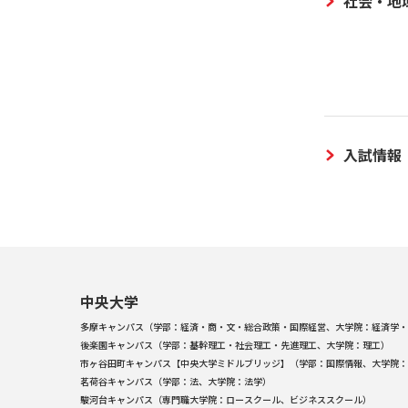
社会・地
入試情報
中央大学
多摩キャンパス（学部：経済・商・文・総合政策・国際経営、大学院：経済学・
後楽園キャンパス（学部：基幹理工・社会理工・先進理工、大学院：理工）
市ヶ谷田町キャンパス【中央大学ミドルブリッジ】（学部：国際情報、大学院：
茗荷谷キャンパス（学部：法、大学院：法学）
駿河台キャンパス（専門職大学院：ロースクール、ビジネススクール）