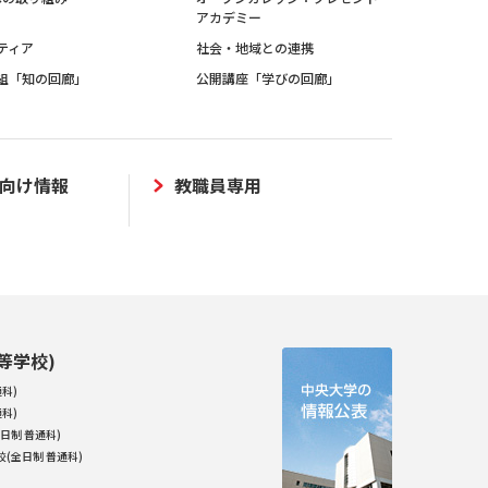
アカデミー
ティア
社会・地域との連携
組「知の回廊」
公開講座「学びの回廊」
向け情報
教職員専用
等学校)
科)
科)
日制 普通科)
(全日制 普通科)