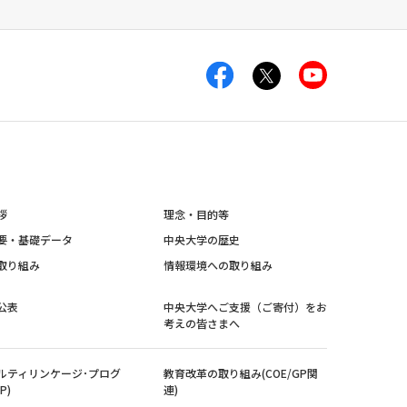
拶
理念・目的等
要・基礎データ
中央大学の歴史
取り組み
情報環境への取り組み
公表
中央大学へご支援（ご寄付）をお
考えの皆さまへ
ルティリンケージ･プログ
教育改革の取り組み(COE/GP関
P)
連)