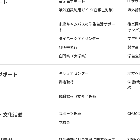
ート
在学生サポート
ITサポ
学外施設利用ガイド(在学生対象)
課外講
多摩キャンパスの学生生活サポー
後楽園
ト
ャンパ
ダイバーシティセンター
学生相
証明書発行
奨学金
白門祭（大学祭）
学生生
サポート
キャリアセンター
地方へ
資格取得
法曹(
格
教職課程（文系／理系）
・文化活動
スポーツ振興
CHUO
学友会
社会連携と社会貢献に関する理念
SDG