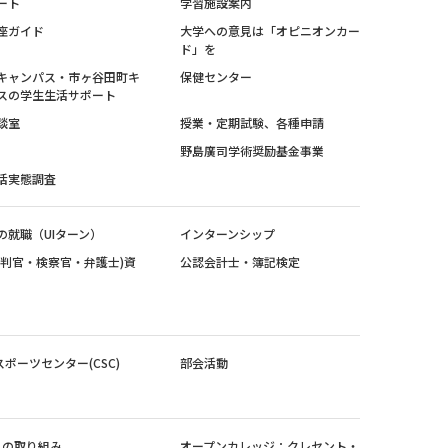
ート
学習施設案内
座ガイド
大学への意見は「オピニオンカー
ド」を
キャンパス・市ヶ谷田町キ
保健センター
スの学生生活サポート
談室
授業・定期試験、各種申請
野島廣司学術奨励基金事業
活実態調査
の就職（UIターン）
インターンシップ
裁判官・検察官・弁護士)資
公認会計士・簿記検定
スポーツセンター(CSC)
部会活動
sへの取り組み
オープンカレッジ：クレセント・