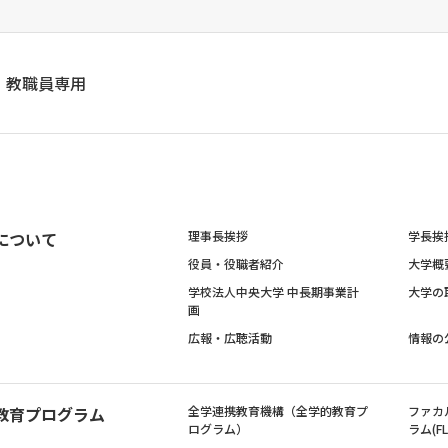
教職員専用
について
理事長挨拶
学長挨
役員・役職者紹介
大学概
学校法人中央大学 中長期事業計
大学の
画
広報・広聴活動
情報の
教育プログラム
全学連携教育機構（全学的教育プ
ファカ
ログラム）
ラム(FL