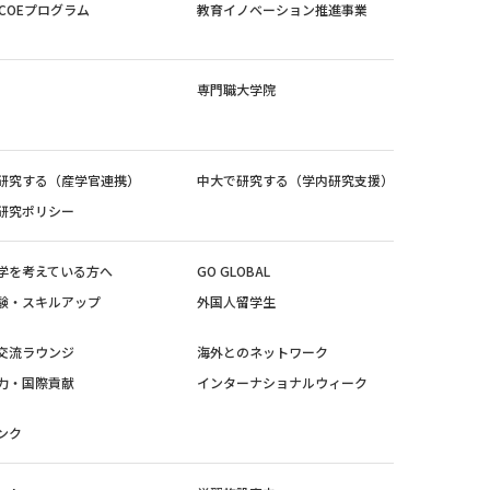
紀COEプログラム
教育イノベーション推進事業
専門職大学院
研究する（産学官連携）
中大で研究する（学内研究支援）
研究ポリシー
学を考えている方へ
GO GLOBAL
験・スキルアップ
外国人留学生
交流ラウンジ
海外とのネットワーク
力・国際貢献
インターナショナルウィーク
ンク