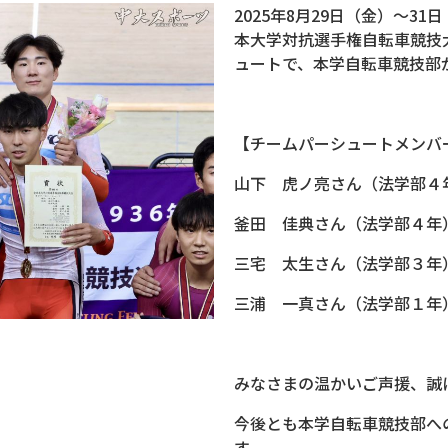
2025年8月29日（金）～3
本大学対抗選手権自転車競技大
ュートで、本学自転車競技部
【チームパーシュートメンバ
山下 虎ノ亮さん（法学部４
釜田 佳典さん（法学部４年
三宅 太生さん（法学部３年
三浦 一真さん（法学部１年
みなさまの温かいご声援、誠
今後とも本学自転車競技部へ
す。