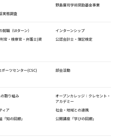
野島廣司学術奨励基金事業
活実態調査
の就職（UIターン）
インターンシップ
裁判官・検察官・弁護士)資
公認会計士・簿記検定
スポーツセンター(CSC)
部会活動
sへの取り組み
オープンカレッジ：クレセント・
アカデミー
ティア
社会・地域との連携
組「知の回廊」
公開講座「学びの回廊」