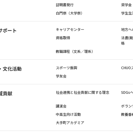
証明書発行
奨学金
白門祭（大学祭）
学生生
サポート
キャリアセンター
地方へ
資格取得
法曹(
格
教職課程（文系／理系）
・文化活動
スポーツ振興
CHUO
学友会
域貢献
社会連携と社会貢献に関する理念
SDG
講演会
ボラン
中高生向け活動
教養番
大手町アカデミア