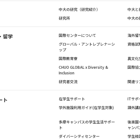
中大の研究（研究紹介）
中大と
研究所
中大の
・留学
国際センターについて
海外留
グローバル・アントレプレナーシ
資格試
ップ
国際教育寮
異文化
CHUO GLOBAL x Diversity &
国際協
Inclusion
研究者交流
関連リ
ート
在学生サポート
ITサポ
学外施設利用ガイド(在学生対象)
課外講
多摩キャンパスの学生生活サポー
後楽園
ト
ャンパ
ダイバーシティセンター
学生相