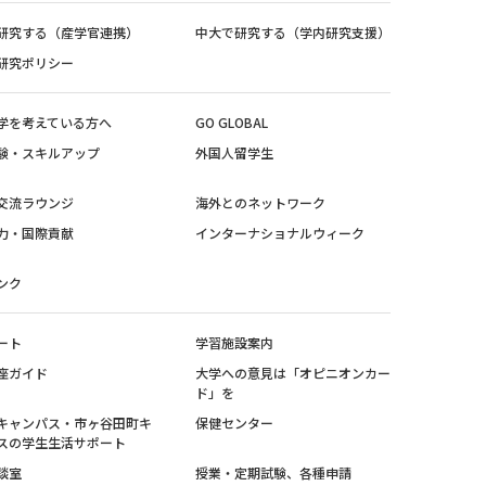
研究する（産学官連携）
中大で研究する（学内研究支援）
研究ポリシー
学を考えている方へ
GO GLOBAL
験・スキルアップ
外国人留学生
交流ラウンジ
海外とのネットワーク
力・国際貢献
インターナショナルウィーク
ンク
ート
学習施設案内
座ガイド
大学への意見は「オピニオンカー
ド」を
キャンパス・市ヶ谷田町キ
保健センター
スの学生生活サポート
談室
授業・定期試験、各種申請