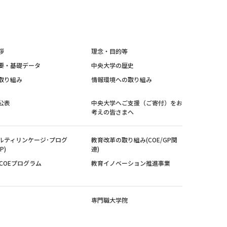
拶
理念・目的等
要・基礎データ
中央大学の歴史
取り組み
情報環境への取り組み
公表
中央大学へご支援（ご寄付）をお
考えの皆さまへ
ルティリンケージ･プログ
教育改革の取り組み(COE/GP関
P)
連)
紀COEプログラム
教育イノベーション推進事業
専門職大学院