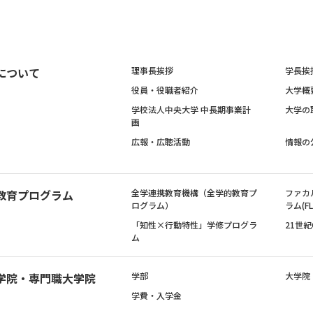
について
理事長挨拶
学長挨
役員・役職者紹介
大学概
学校法人中央大学 中長期事業計
大学の
画
広報・広聴活動
情報の
教育プログラム
全学連携教育機構（全学的教育プ
ファカ
ログラム）
ラム(FL
「知性×行動特性」学修プログラ
21世
ム
学院・専門職大学院
学部
大学院
学費・入学金