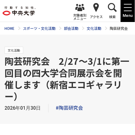
対象者別
Menu
アクセス
検索
メニュー
HOME
スポーツ・文化活動
部会活動
文化活動
陶芸研究会 2
文化活動
陶芸研究会 2/27～3/1に第一
回目の四大学合同展示会を開
催します（新宿エコギャラリ
ー）
#陶芸研究会
2026年01月30日