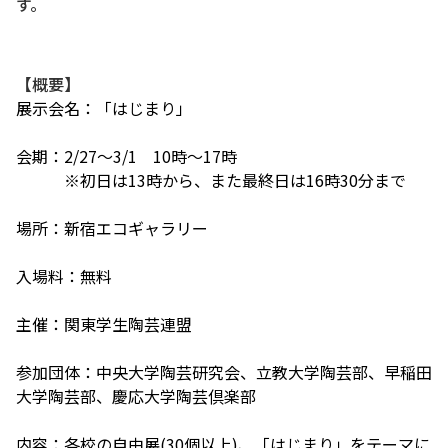
す。
【概要】
展示会名：「はじまり」
会期：2/27～3/1 10時〜17時
※初日は13時から、また最終日は16時30分まで
場所：新宿エコギャラリー
入場料：無料
主催：関東学生陶芸連盟
参加団体：中央大学陶芸研究会、立教大学陶芸部、
早稲田
大学陶芸部、慶応大学陶芸倶楽部
内容：各校の自由展(30個以上)、「はじまり」
をテーマに