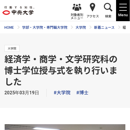
対象者別
Menu
アクセス
検索
メニュー
HOME
学部・大学院・専門職大学院
大学院
新着ニュース
経済
大学院
経済学・商学・文学研究科の
博士学位授与式を執り行いま
した
#大学院
#博士
2025年03月19日