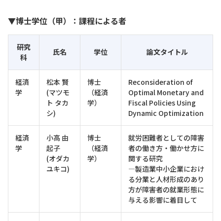
▼博士学位（甲）：課程による者
研究
氏名
学位
論文タイトル
科
経済
松本 賢
博士
Reconsideration of
学
(マツモ
（経済
Optimal Monetary and
ト タカ
学）
Fiscal Policies Using
シ)
Dynamic Optimization
経済
小高 由
博士
就労困難者としての障害
学
起子
（経済
者の働き方・働かせ方に
(オダカ
学）
関する研究
ユキコ)
―製造業中小企業におけ
る分業と人材形成のあり
方が障害者の就業形態に
与える影響に着目して