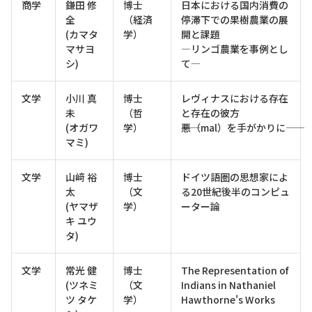
商学
鎌田 修
博士
日本における国内消費の
全
（経済
停滞下での果樹農業の展
(カマタ
学）
開と課題
マサヨ
―リンゴ農業を事例とし
シ)
て―
文学
小川 真
博士
レヴィナスにおける存在
未
（哲
と存在の彼方
(オガワ
学）
――悪（mal）を手がかりに――
マミ)
文学
山﨑 裕
博士
ドイツ語圏の思想家によ
太
（文
る20世紀後半のコンピュ
(ヤマザ
学）
ーター論
キ ユウ
タ)
文学
常光 健
博士
The Representation of
(ツネミ
（文
Indians in Nathaniel
ツ タケ
学）
Hawthorne's Works