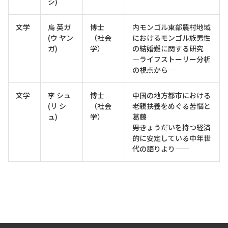
シ)
文学
烏 英ガ
博士
内モンゴル東部農村地域
(ウ ヤン
（社会
におけるモンゴル族男性
ガ)
学）
の結婚難に関する研究
―ライフストーリー分析
の視点から―
文学
李 シュ
博士
中国の地方都市における
(リ シ
（社会
老親扶養をめぐる苦悩と
ュ)
学）
葛藤
――男きょうだいを持つ経済
的に安定している中年世
代の語りより――