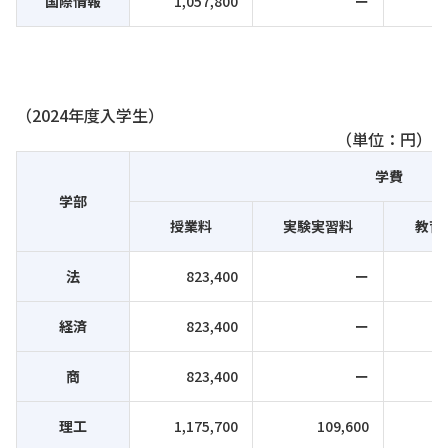
国際情報
1,057,800
ー
（2024年度入学生）
（単位：円）
学費
学部
授業料
実験実習料
教育
法
823,400
ー
経済
823,400
ー
商
823,400
ー
理工
1,175,700
109,600