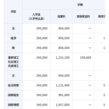
学費
学部
入学金
授業料
実験実習料
教育充実
（入学申込金）
法
240,000
856,500
ー
経済
240,000
856,500
ー
15,
商
240,000
856,500
ー
18,
基幹理工
240,000
1,223,100
109,600
社会理工
先進理工
文
240,000
856,500
ー
総合政策
240,000
1,121,400
ー
50,
国際経営
240,000
981,600
ー
50,
国際情報
240,000
1,057,800
ー
50,