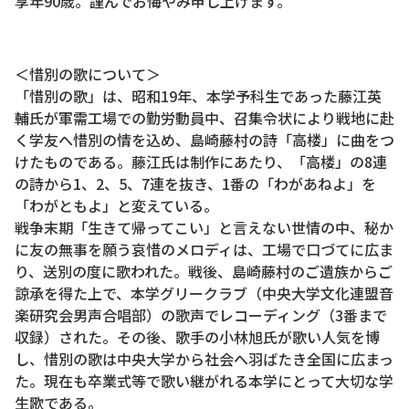
享年90歳。謹んでお悔やみ申し上げます。
＜惜別の歌について＞
「惜別の歌」は、昭和19年、本学予科生であった藤江英
輔氏が軍需工場での勤労動員中、召集令状により戦地に赴
く学友へ惜別の情を込め、島崎藤村の詩「高楼」に曲をつ
けたものである。藤江氏は制作にあたり、「高楼」の8連
の詩から1、2、5、7連を抜き、1番の「わがあねよ」を
「わがともよ」と変えている。
戦争末期「生きて帰ってこい」と言えない世情の中、秘か
に友の無事を願う哀惜のメロディは、工場で口づてに広ま
り、送別の度に歌われた。戦後、島崎藤村のご遺族からご
諒承を得た上で、本学グリークラブ（中央大学文化連盟音
楽研究会男声合唱部）の歌声でレコーディング（3番まで
収録）された。その後、歌手の小林旭氏が歌い人気を博
し、惜別の歌は中央大学から社会へ羽ばたき全国に広まっ
た。現在も卒業式等で歌い継がれる本学にとって大切な学
生歌である。