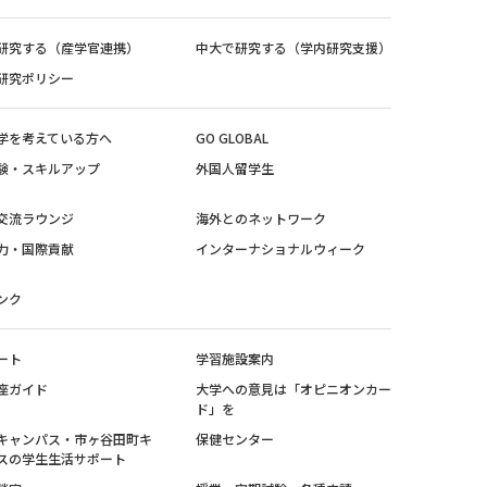
研究する（産学官連携）
中大で研究する（学内研究支援）
研究ポリシー
学を考えている方へ
GO GLOBAL
験・スキルアップ
外国人留学生
交流ラウンジ
海外とのネットワーク
力・国際貢献
インターナショナルウィーク
ンク
ート
学習施設案内
座ガイド
大学への意見は「オピニオンカー
ド」を
キャンパス・市ヶ谷田町キ
保健センター
スの学生生活サポート