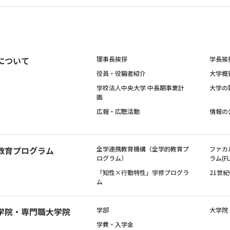
について
理事長挨拶
学長挨
役員・役職者紹介
大学概
学校法人中央大学 中長期事業計
大学の
画
広報・広聴活動
情報の
教育プログラム
全学連携教育機構（全学的教育プ
ファカ
ログラム）
ラム(FL
「知性×行動特性」学修プログラ
21世
ム
学院・専門職大学院
学部
大学院
学費・入学金