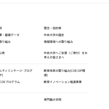
拶
理念・目的等
要・基礎データ
中央大学の歴史
取り組み
情報環境への取り組み
公表
中央大学へご支援（ご寄付）をお
考えの皆さまへ
ルティリンケージ･プログ
教育改革の取り組み(COE/GP関
P)
連)
紀COEプログラム
教育イノベーション推進事業
専門職大学院