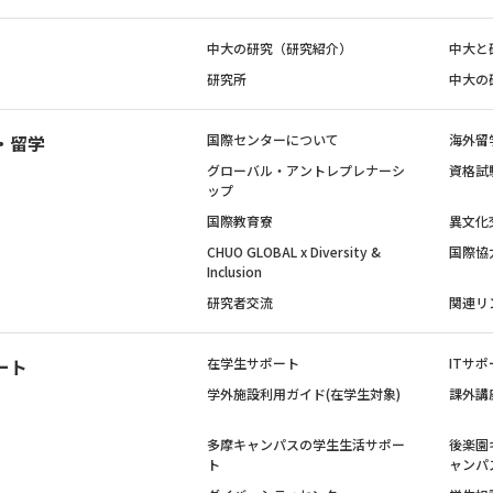
中大の研究（研究紹介）
中大と
研究所
中大の
・留学
国際センターについて
海外留
グローバル・アントレプレナーシ
資格試
ップ
国際教育寮
異文化
CHUO GLOBAL x Diversity &
国際協
Inclusion
研究者交流
関連リ
ート
在学生サポート
ITサポ
学外施設利用ガイド(在学生対象)
課外講
多摩キャンパスの学生生活サポー
後楽園
ト
ャンパ