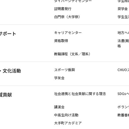
ダイバーシティセンター
学生相
証明書発行
奨学金
白門祭（大学祭）
学生生
サポート
キャリアセンター
地方へ
資格取得
法曹(
格
教職課程（文系／理系）
・文化活動
スポーツ振興
CHUO
学友会
域貢献
社会連携と社会貢献に関する理念
SDG
講演会
ボラン
中高生向け活動
教養番
大手町アカデミア