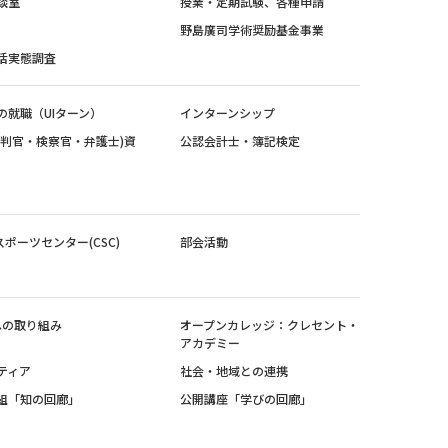
談室
授業・定期試験、各種申請
野島廣司学術奨励基金事業
活実態調査
の就職（UIターン）
インターンシップ
裁判官・検察官・弁護士)資
公認会計士・簿記検定
スポーツセンター(CSC)
部会活動
sへの取り組み
オープンカレッジ：クレセント・
アカデミー
ティア
社会・地域との連携
組「知の回廊」
公開講座「学びの回廊」