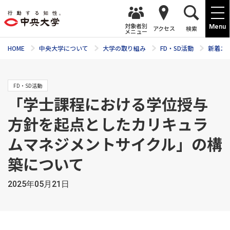
対象者別
Menu
アクセス
検索
メニュー
HOME
中央大学について
大学の取り組み
FD・SD活動
新着ニ
FD・SD活動
「学士課程における学位授与
方針を起点としたカリキュラ
ムマネジメントサイクル」の構
築について
2025年05月21日