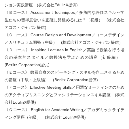
ション実践講座 (株式会社EdulinX提供)
《Ｂコース》 Assessment Techniques／多角的な評価スキル～学
生たちの習得度合いを正確に見極めるには？（初級） (株式会社
アゴス・ジャパン提供)
《Ｃコース》 Course Design and Development／コースデザイン
とカリキュラム開発（中級） (株式会社アゴス・ジャパン提供）
《Ｄコース》 Inspiring Lectures in English／英語で授業を行う場
合の基本的スタイルと教授法を学ぶための講座（初級編）
(Berlitz Corporation提供)
《Ｅコース》 教員自身のスピーキング・スキルを向上させるため
の講座（中級・上級編） (Berlitz Corporation提供)
《Ｆコース》 Effective Meeting Skills／円滑なミーティングのため
のアクティブリスニングとファシリテーションスキル講座 (株式
会社EdulinX提供)
《Ｇコース》 English for Academic Writing／アカデミックライテ
ィング講座（初級） (株式会社EdulinX提供)