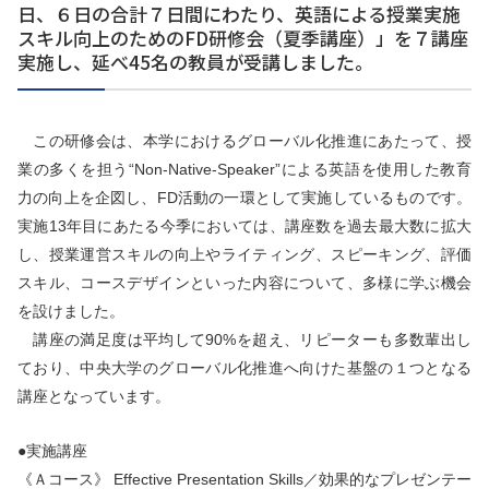
日、６日の合計７日間にわたり、英語による授業実施
スキル向上のためのFD研修会（夏季講座）」を７講座
実施し、延べ45名の教員が受講しました。
この研修会は、本学におけるグローバル化推進にあたって、授
業の多くを担う“Non-Native-Speaker”による英語を使用した教育
力の向上を企図し、FD活動の一環として実施しているものです。
実施13年目にあたる今季においては、講座数を過去最大数に拡大
し、授業運営スキルの向上やライティング、スピーキング、評価
スキル、コースデザインといった内容について、多様に学ぶ機会
を設けました。
講座の満足度は平均して90%を超え、リピーターも多数輩出し
ており、中央大学のグローバル化推進へ向けた基盤の１つとなる
講座となっています。
●実施講座
《Ａコース》 Effective Presentation Skills／効果的なプレゼンテー