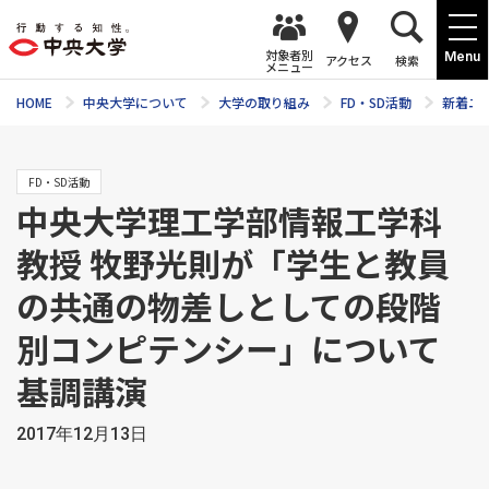
対象者別
Menu
アクセス
検索
メニュー
HOME
中央大学について
大学の取り組み
FD・SD活動
新着ニ
FD・SD活動
中央大学理工学部情報工学科
教授 牧野光則が「学生と教員
の共通の物差しとしての段階
別コンピテンシー」について
基調講演
2017年12月13日