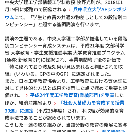
中央大学理工学部情報工学科教授 牧野光則が、2018年1
月19日に姫路市で開催される
兵庫県立大学APシンポジ
ウム
にて、「学生と教員の共通の物差しとしての段階別コ
ンピテンシー」と題する基調講演を行います。
講演の主題である、中央大学理工学部が推進している段階
別コンピテンシー育成システムは、平成21年度 文部科学
省 大学教育・学生支援推進事業 大学教育推進プログラム
(通称: 新教育GP)に採択され、事業期間終了後の評価で
「特に優れており波及効果が見込まれると判断される取
組」(いわゆる、GPの中のGP）に選定されました。
また、日本工学教育協会より、工学教育における質保証に
対して具体的な方法と成果を提示した点で極めて重要と評
価され、
平成24年度工学教育賞(業績部門)を受賞
した
ほか、経済産業省より
「社会人基礎力を育成する授業
30選」に選定
（平成25年度）され、本取組が効果的な育
成手法であることが認められています。
こうした一連の取り組みが、当該分野の教育の発展に寄与
したことを認められ、平成28年度、ついに
電子情報通