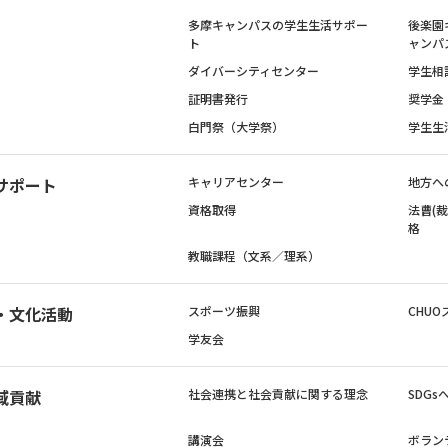
多摩キャンパスの学生生活サポー
後楽園
ト
ャンパ
ダイバーシティセンター
学生相
証明書発行
奨学金
白門祭（大学祭）
学生生
サポート
キャリアセンター
地方へ
資格取得
法曹(
格
教職課程（文系／理系）
・文化活動
スポーツ振興
CHUO
学友会
域貢献
社会連携と社会貢献に関する理念
SDG
講演会
ボラン