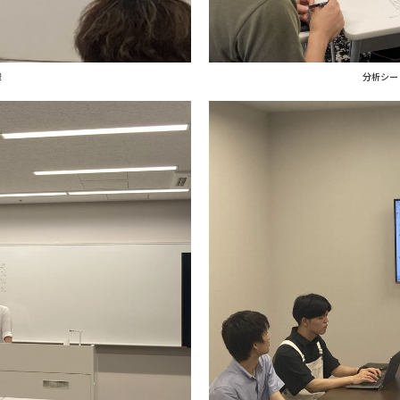
様
分析シー