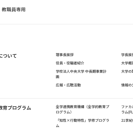
教職員専用
について
理事長挨拶
学長挨
役員・役職者紹介
大学概
学校法人中央大学 中長期事業計
大学の
画
広報・広聴活動
情報の
教育プログラム
全学連携教育機構（全学的教育プ
ファカ
ログラム）
ラム(FL
「知性×行動特性」学修プログラ
21世
ム