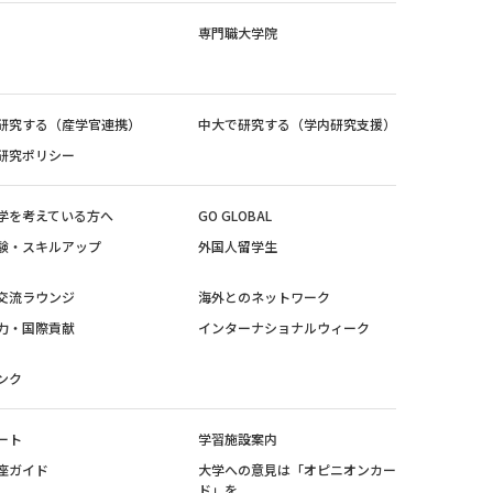
専門職大学院
研究する（産学官連携）
中大で研究する（学内研究支援）
研究ポリシー
学を考えている方へ
GO GLOBAL
験・スキルアップ
外国人留学生
交流ラウンジ
海外とのネットワーク
力・国際貢献
インターナショナルウィーク
ンク
ート
学習施設案内
座ガイド
大学への意見は「オピニオンカー
ド」を