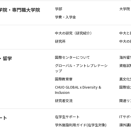
学院・専門職大学院
学部
大学院
学費・入学金
中大の研究（研究紹介）
中大と
研究所
中大の
・留学
国際センターについて
海外留
グローバル・アントレプレナーシ
資格試
ップ
国際教育寮
異文化
CHUO GLOBAL x Diversity &
国際協
Inclusion
研究者交流
関連リ
ート
在学生サポート
ITサポ
学外施設利用ガイド(在学生対象)
課外講