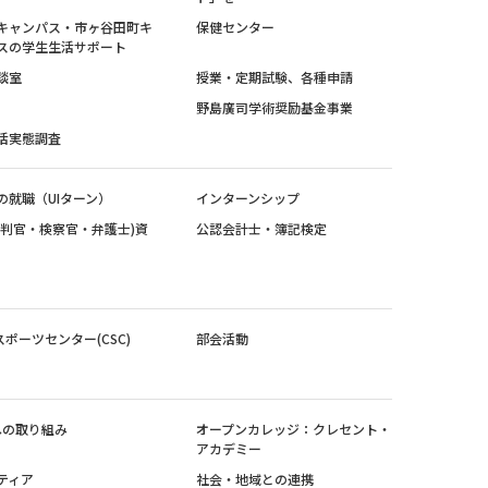
キャンパス・市ヶ谷田町キ
保健センター
スの学生生活サポート
談室
授業・定期試験、各種申請
野島廣司学術奨励基金事業
活実態調査
の就職（UIターン）
インターンシップ
裁判官・検察官・弁護士)資
公認会計士・簿記検定
スポーツセンター(CSC)
部会活動
sへの取り組み
オープンカレッジ：クレセント・
アカデミー
ティア
社会・地域との連携