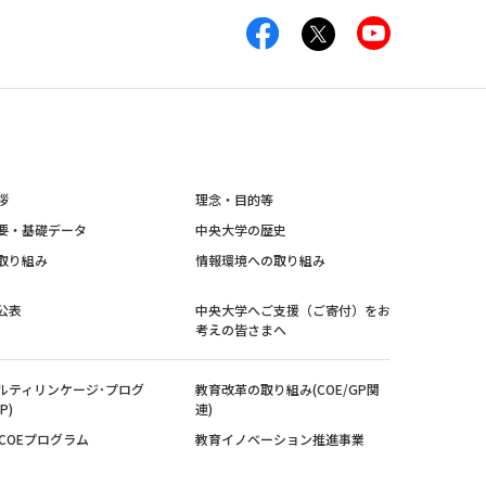
拶
理念・目的等
要・基礎データ
中央大学の歴史
取り組み
情報環境への取り組み
公表
中央大学へご支援（ご寄付）をお
考えの皆さまへ
ルティリンケージ･プログ
教育改革の取り組み(COE/GP関
P)
連)
紀COEプログラム
教育イノベーション推進事業