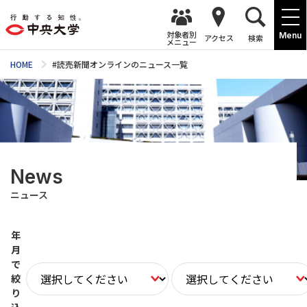
対象者別
Menu
アクセス
検索
メニュー
HOME
#読売新聞オンラインのニュース一覧
News
ニュース
年
月
で
絞
り