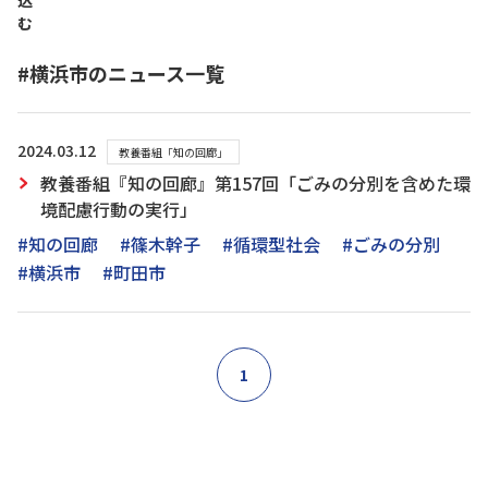
込
む
#横浜市のニュース一覧
2024.03.12
教養番組「知の回廊」
教養番組『知の回廊』第157回「ごみの分別を含めた環
境配慮行動の実行」
#知の回廊
#篠木幹子
#循環型社会
#ごみの分別
#横浜市
#町田市
1